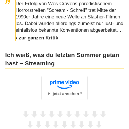
Der Erfolg von Wes Cravens parodistischem
Horrorstreifen "Scream - Schrei!" trat Mitte der
1990er Jahre eine neue Welle an Slasher-Filmen
los. Dabei wurden allerdings zumeist nur lust- und
einfallslos bekannte Konventionen abgearbeitet,
anstatt mit ihnen zu spielen. Im Zuge dieser
› zur ganzen Kritik
Teenager-in-Bedrängnis-Renaissance erschien
auch die Schlitzermär "Ich weiß, was du letzten
Ich weiß, was du letzten Sommer getan
Sommer getan hast", die, basierend auf dem
hast – Streaming
gleichnamigen Roman der US-Schriftstellerin Lois
Duncan, von einem …
jetzt ansehen