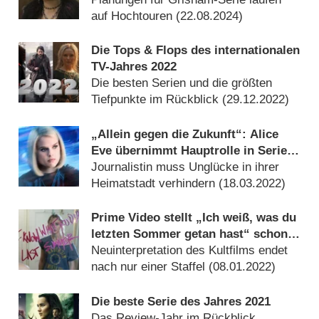
auf Hochtouren (
22.08.2024
)
Die Tops & Flops des internationalen
TV-Jahres 2022
Die besten Serien und die größten
Tiefpunkte im Rückblick (
29.12.2022
)
„Allein gegen die Zukunft“: Alice
Eve übernimmt Hauptrolle in Serien-
Reboot
Journalistin muss Unglücke in ihrer
Heimatstadt verhindern (
18.03.2022
)
Prime Video stellt „Ich weiß, was du
letzten Sommer getan hast“ schon
wieder ein
Neuinterpretation des Kultfilms endet
nach nur einer Staffel (
08.01.2022
)
Die beste Serie des Jahres 2021
Das Review-Jahr im Rückblick