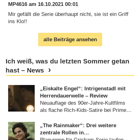
MP4616
am
16.10.2021 00:01
Mir gefällt die Serie überhaupt nicht, sie ist ein Griff
ins Klo!!
alle Beiträge ansehen
Ich weiß, was du letzten Sommer getan
hast – News
„Eiskalte Engel“: Intrigenstadl mit
Herrendauerwelle – Review
Neuauflage des 90er-Jahre-Kultfilms
als flache Rich-Kids-Satire bei Prime
Video (
20.11.2024
)
„The Rainmaker“: Drei weitere
zentrale Rollen in
Bestselleradaption besetzt
Planungen für Grisham-Serie laufen