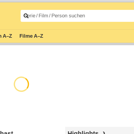
n A–Z
Filme A–Z
 hast
Highlights