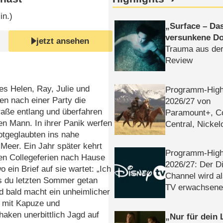
in.)
Surface – Da
versunkene Do
jetzt ansehen
Trauma aus der
Review
es Helen, Ray, Julie und
Programm-High
en nach einer Party die
2026/​27 von
raße entlang und überfahren
Paramount+, 
en Mann. In ihrer Panik werfen
Central, Nicke
otgeglaubten ins nahe
WELT
Meer. Ein Jahr später kehrt
Programm-High
den Collegeferien nach Hause
2026/​27: Der D
o ein Brief auf sie wartet: „Ich
Channel wird a
s du letzten Sommer getan
TV erwachsene
d bald macht ein unheimlicher
mit Kapuze und
haken unerbittlich Jagd auf
Nur für dein