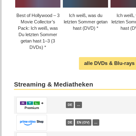
Best of Hollywood – 3
Ich weiß, was du
Ich weiß,
Movie Collector’s
letzten Sommer getan
letzten Som
Pack: Ich weiß, was
hast (DVD)
hast (
Du letzten Sommer
getan hast 1⁠–⁠3 (3
DVDs)
alle DVDs & Blu-rays
Streaming & Mediatheken
DE
…
DE
EN (OV)
…