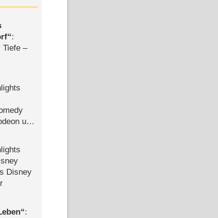
s
rf
:
 Tiefe –
lights
Comedy
lodeon und
lights
isney
ls Disney
r
 Leben
: