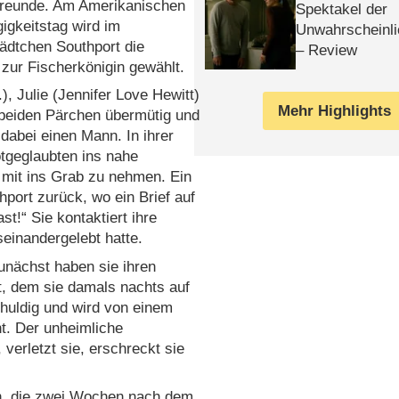
 Freunde. Am Amerikanischen
Spektakel der
igkeitstag wird im
Unwahrscheinli
ädtchen Southport die
– Review
zur Fischerkönigin gewählt.
), Julie (Jennifer Love Hewitt)
Mehr Highlights
e beiden Pärchen übermütig und
 dabei einen Mann. In ihrer
otgeglaubten ins nahe
mit ins Grab zu nehmen. Ein
hport zurück, wo ein Brief auf
t!“ Sie kontaktiert ihre
seinandergelebt hatte.
nächst haben sie ihren
t, dem sie damals nachts auf
huldig und wird von einem
. Der unheimliche
 verletzt sie, erschreckt sie
an, die zwei Wochen nach dem