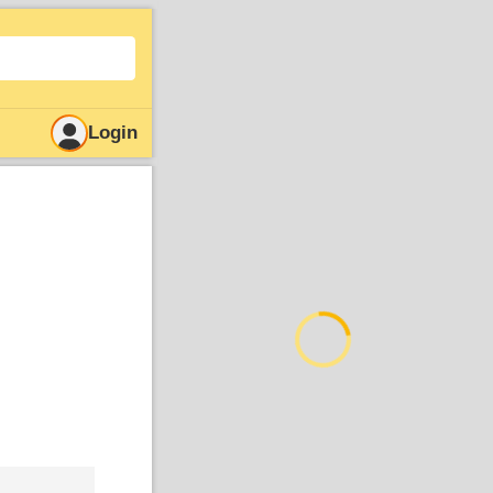
Login