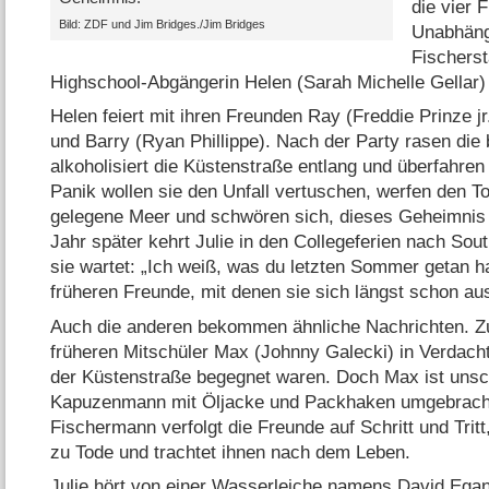
die vier
Bild: ZDF und Jim Bridges./​Jim Bridges
Unabhäng
Fischerst
Highschool-Abgängerin Helen (Sarah Michelle Gellar) 
Helen feiert mit ihren Freunden Ray (Freddie Prinze jr.
und Barry (Ryan Phillippe). Nach der Party rasen di
alkoholisiert die Küstenstraße entlang und überfahren
Panik wollen sie den Unfall vertuschen, werfen den T
gelegene Meer und schwören sich, dieses Geheimnis 
Jahr später kehrt Julie in den Collegeferien nach Sout
sie wartet: „Ich weiß, was du letzten Sommer getan has
früheren Freunde, mit denen sie sich längst schon au
Auch die anderen bekommen ähnliche Nachrichten. Zu
früheren Mitschüler Max (Johnny Galecki) in Verdach
der Küstenstraße begegnet waren. Doch Max ist unsc
Kapuzenmann mit Öljacke und Packhaken umgebracht
Fischermann verfolgt die Freunde auf Schritt und Tritt,
zu Tode und trachtet ihnen nach dem Leben.
Julie hört von einer Wasserleiche namens David Eg