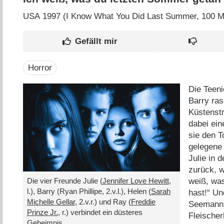
USA
1997 (I Know What You Did Last Summer‎, 100 M
Horror
Die Teeni
Barry ras
Küstenst
dabei ein
sie den T
gelegene 
Julie in 
zurück, w
weiß, wa
Die vier Freunde Julie (
Jennifer Love Hewitt
,
l.), Barry (Ryan Phillipe, 2.v.l.), Helen (
Sarah
hast!“ Un
Michelle Gellar
, 2.v.r.) und Ray (
Freddie
Seemann 
Prinze Jr.
, r.) verbindet ein düsteres
Fleischer
Geheimnis.