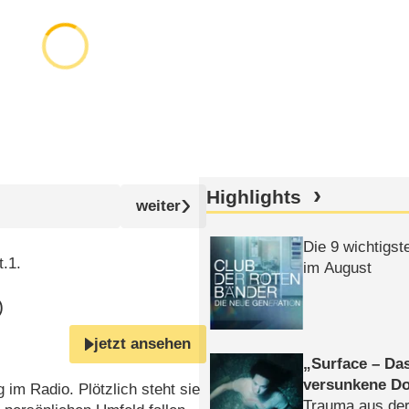
Highlights
Die 9 wichtigst
.1.
im August
)
jetzt ansehen
Surface – Da
versunkene Do
im Radio. Plötzlich steht sie
Trauma aus der