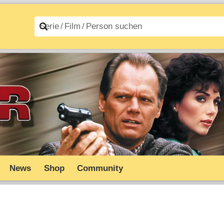
n A–Z
Filme A–Z
News
Shop
Community