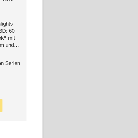
lights
BD: 60
ek
mit
mm und
der
en Serien