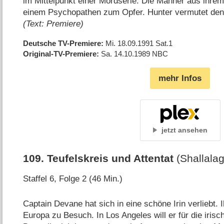
im Mittelpunkt einer Mordserie. Die Männer aus ihrem
einem Psychopathen zum Opfer. Hunter vermutet den 
(Text: Premiere)
Deutsche TV-Premiere
Mi. 18.09.1991
Sat.1
Original-TV-Premiere
Sa. 14.10.1989
NBC
mehr Infos
jetzt ansehen
109
.
Teufelskreis und Attentat
(Shallala
Staffel 6, Folge 2 (46 Min.)
Captain Devane hat sich in eine schöne Irin verliebt
Europa zu Besuch. In Los Angeles will er für die iri