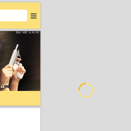
Login
Bild: NBC & AL!VE