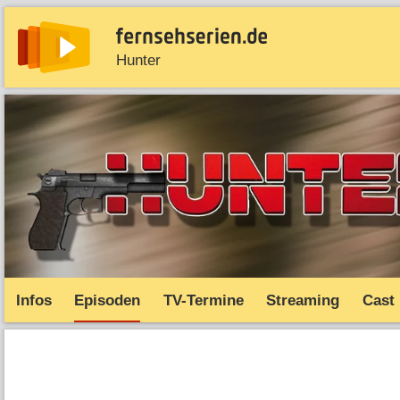
Hunter
News
Entdecken
Streaming
TV-Starts
Serie
Infos
Episoden
TV-Termine
Streaming
Cast