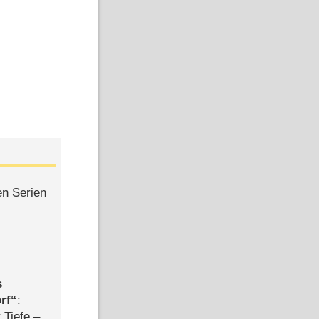
en Serien
s
rf
:
 Tiefe –