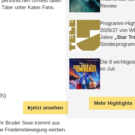
 persönlichen Umfeld fallen
Review
Täter unter Kates Fans.
Programm-High
2026/​27 von W
Jahre
Star Tr
Sonderprogra
Die Helgolän
Die 8 wichtigst
im Juli
gh)
Mehr Highlights
jetzt ansehen
. Ihr Bruder Sean kommt aus
sche Friedensbewegung werben.