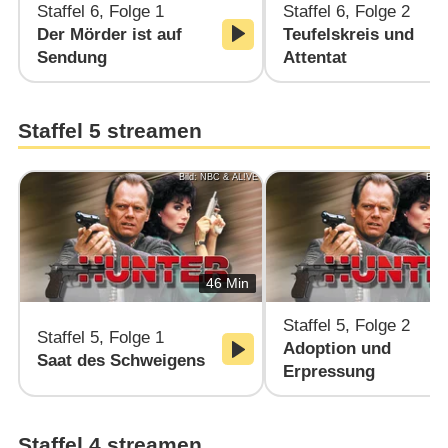
Staffel 6, Folge 1
Staffel 6, Folge 2
Der Mörder ist auf
Teufelskreis und
Sendung
Attentat
Staffel 5 streamen
Bild: NBC & AL!VE
Bild
46 Min
Staffel 5, Folge 2
Staffel 5, Folge 1
Adoption und
Saat des Schweigens
Erpressung
Staffel 4 streamen