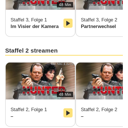
48 Min
Staffel 3, Folge 1
Staffel 3, Folge 2
Im Visier der Kamera
Partnerwechsel
Staffel 2 streamen
Bild: NBC & AL!VE
Bild
48 Min
Staffel 2, Folge 1
Staffel 2, Folge 2
–
–