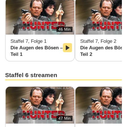
46 Min
Staffel 7, Folge 1
Staffel 7, Folge 2
Die Augen des Bösen –
Die Augen des Böse
Teil 1
Teil 2
Staffel 6 streamen
Bild: NBC & AL!VE
Bild
47 Min