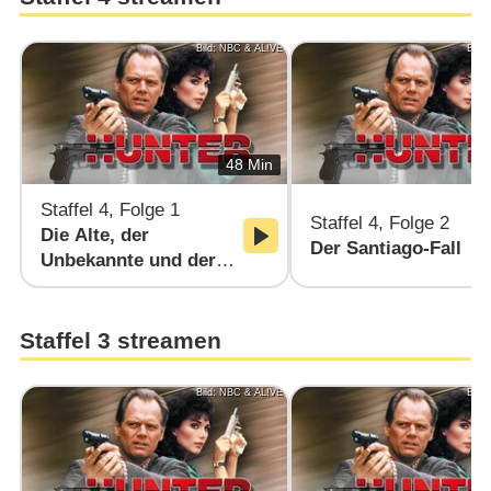
Bild: NBC & AL!VE
Bild
48 Min
Staffel 4, Folge 1
Staffel 4, Folge 2
Die Alte, der
Der Santiago-Fall
Unbekannte und der
Mörder
Staffel 3 streamen
Bild: NBC & AL!VE
Bild