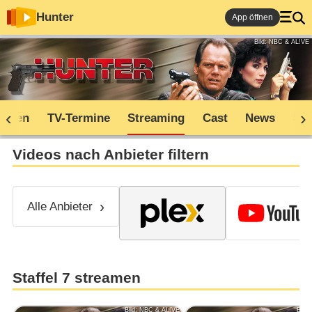
Hunter
App öffnen
Bild: NBC & AL!VE
soden
TV-Termine
Streaming
Cast
News
Sh
Videos nach Anbieter filtern
Alle Anbieter
Staffel 7 streamen
Bild: NBC & AL!VE
Bild