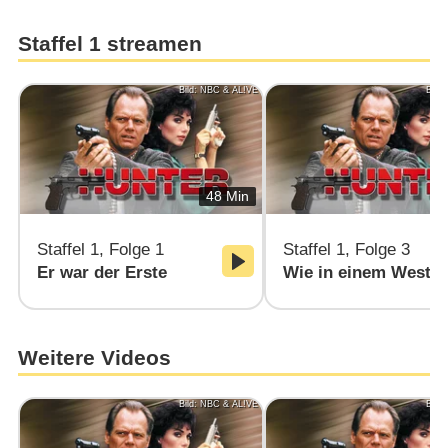
Staffel 1 streamen
Bild: NBC & AL!VE
Bild
48 Min
Staffel 1, Folge 1
Staffel 1, Folge 3
Er war der Erste
Wie in einem Weste
Weitere Videos
Bild: NBC & AL!VE
Bild