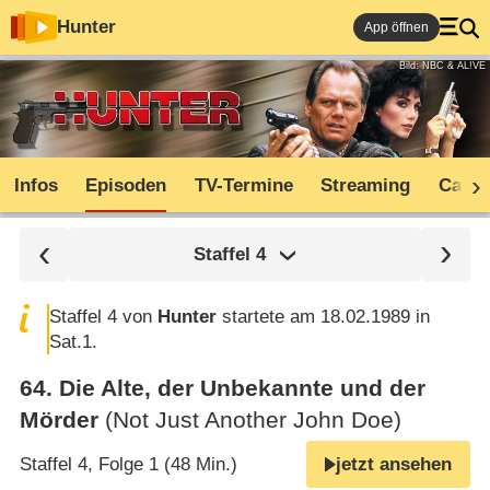
Hunter
App öffnen
Bild: NBC & AL!VE
Infos
Episoden
TV-Termine
Streaming
Cast
Staffel
4
Staffel 4 von
Hunter
startete am 18.02.1989 in
Sat.1.
64
.
Die Alte, der Unbekannte und der
Mörder
(Not Just Another John Doe)
Staffel 4, Folge 1 (48 Min.)
jetzt ansehen