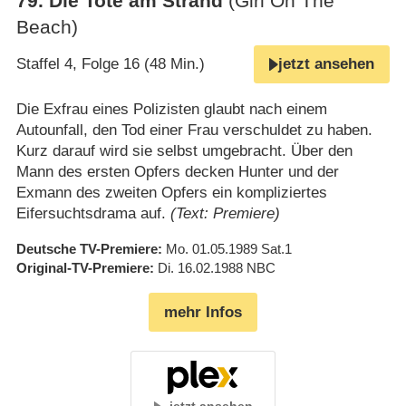
79
.
Die Tote am Strand
(Girl On The
Beach)
Staffel 4, Folge 16 (48 Min.)
jetzt ansehen
Die Exfrau eines Polizisten glaubt nach einem
Autounfall, den Tod einer Frau verschuldet zu haben.
Kurz darauf wird sie selbst umgebracht. Über den
Mann des ersten Opfers decken Hunter und der
Exmann des zweiten Opfers ein kompliziertes
Eifersuchtsdrama auf.
(Text: Premiere)
Deutsche TV-Premiere
Mo. 01.05.1989
Sat.1
Original-TV-Premiere
Di. 16.02.1988
NBC
mehr Infos