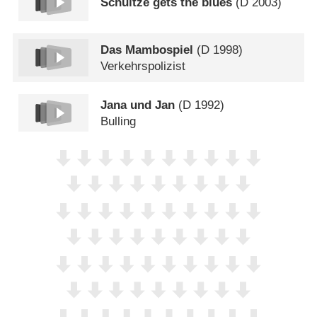
Schultze gets the blues
(
D
2003)
Das Mambospiel
(
D
1998)
Verkehrspolizist
Jana und Jan
(
D
1992)
Bulling