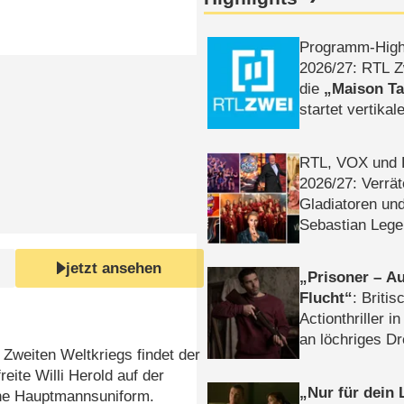
Programm-High
2026/​27: RTL Z
die
Maison T
startet vertika
– Tag & Nacht
RTL, VOX und
2026/​27: Verrät
Gladiatoren un
Sebastian Lege
jetzt ansehen
Prisoner – Au
Flucht
: Britis
Actionthriller i
an löchriges D
Zweiten Weltkriegs findet der
gekettet – Rev
reite Willi Herold auf der
Nur für dein
ine Hauptmannsuniform.