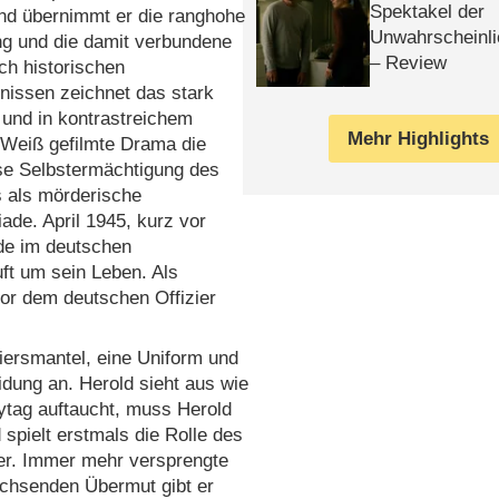
Spektakel der
nd übernimmt er die ranghohe
Unwahrscheinli
ng und die damit verbundene
– Review
ch historischen
issen zeichnet das stark
te und in kontrastreichem
Mehr Highlights
Weiß gefilmte Drama die
se Selbstermächtigung des
s als mörderische
ade. April 1945, kurz vor
de im deutschen
uft um sein Leben. Als
vor dem deutschen Offizier
ziersmantel, eine Uniform und
eidung an. Herold sieht aus wie
eytag auftaucht, muss Herold
 spielt erstmals die Rolle des
rer. Immer mehr versprengte
achsenden Übermut gibt er