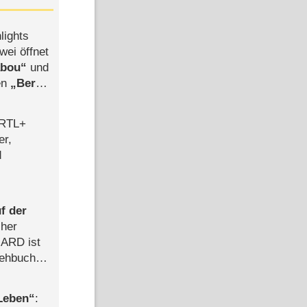
lights
wei öffnet
abou
und
len
Berlin
-Ableger
 RTL+
er,
d
f der
cher
n ARD ist
rehbuch
iew
 Leben
: