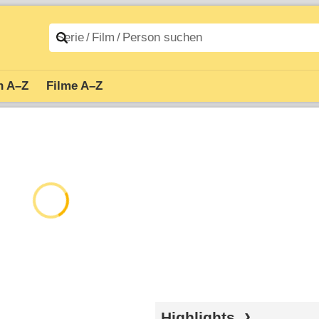
n A–Z
Filme A–Z
Highlights