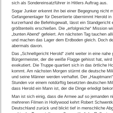
sich als Sondereinsatzführer in Hitlers Auftrag aus.
Sogar Junker erkennt ihn bei einer Begegnung nicht m
Gefangenenlager für Desertierte übernimmt Herold in 
kurzerhand die Befehlsgewalt, lässt ein Standgericht
größtenteils erschießen. Die „erfolgreiche“ Mission 
„bunten Abend“ gefeiert. Am nächsten Tag tauchen all
und machen das Lager dem Erdboden gleich. Doch d
abermals davon.
Das „Schnellgericht Herold“ zieht weiter in eine nahe
Bürgermeister, der die weiße Flagge gehisst hat, wird
exekutiert. Die Truppe quartiert sich in das örtliche H
kommt. Am nächsten Morgen stürmt die deutsche Milit
und seine Männer werden verhaftet. Der „Hauptmann“ i
Stunden vor einem notdürftig besetzten deutschen Milit
dass Herold ein Mann ist, der die Dinge erledigt bek
Man ist sich einig, dass die Armee auf so jemanden ni
mehreren Filmen in Hollywood kehrt Robert Schwent
Deutschland zurück und blickt tief in menschliche Abgr