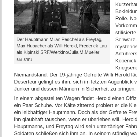
Kurzerha
Bekleidu
Rolle. Na
Vorkommn
stilisier
Schwarz-
Der Hauptmann Milan Peschel als Freytag,
Max Hubacher als Willi Herold, Frederick Lau
mysteriö
als Kipinski SRF/​Weltkino/​Julia.M.Mueller
Anführer
Bild: SRF1
Köpenicki
Kriegsen
Niemandsland: Der 19-jährige Gefreite Willi Herold lä
Deserteur gelingt es ihm, sich im letzten Augenblick 
Junker und dessen Männern in Sicherheit zu bringen.
In einem abgestellten Wagen findet Herold einen Offi
ein Paar Schuhe. Vor Kälte zitternd probiert er die Kl
ein leibhaftiger Hauptmann. Doch als der Gefreite Fr
ihn glaubhaft täuschen, wenn er überleben will. Herold
Hauptmanns, und Freytag wird sein untertäniger Fah
Soldaten schließen sich ihm an. In seinem ständig w