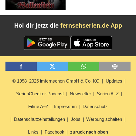
Hol dir jetzt die
fernsehserien.de App
© 1998–2026 imfernsehen GmbH & Co. KG
Updates
SerienChecker-Podcast
Newsletter
Serien A–Z
Filme A–Z
Impressum
Datenschutz
Datenschutzeinstellungen
Jobs
Werbung schalten
Links
Facebook
zurück nach oben