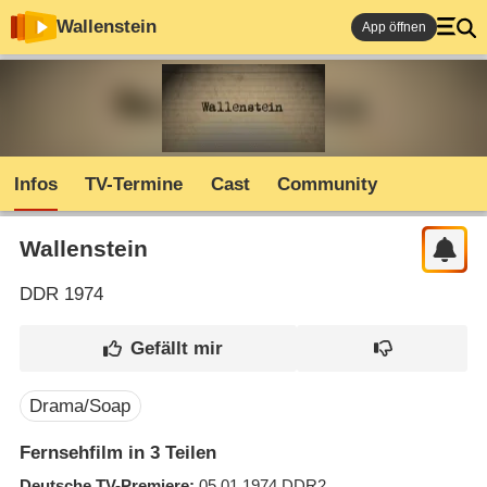
Wallenstein
App öffnen
Infos
TV-Termine
Cast
Community
Wallenstein
DDR
1974
Drama/Soap
Fernsehfilm in 3 Teilen
Deutsche TV-Premiere
05.01.1974
DDR2