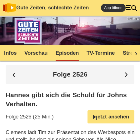
Gute Zeiten, schlechte Zeiten
App öffnen
Bild: RTL
Infos
Vorschau
Episoden
TV-Termine
Stream
Folge 2526
Hannes gibt sich die Schuld für Johns
Verhalten.
Folge 2526 (25 Min.)
jetzt ansehen
Clemens lädt Tim zur Präsentation des Werbespots ein
und stellt ihn dort als seinen Sohn vor. Als Nico