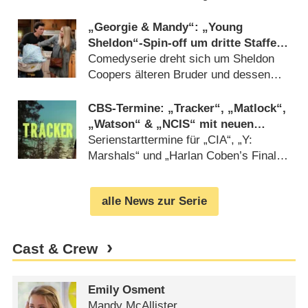
„Sentimental Value“
Warner Bros. Discovery (
13.03.2026
)
„Georgie & Mandy“: „Young
Sheldon“-Spin-off um dritte Staffel
verlängert
Comedyserie dreht sich um Sheldon
Coopers älteren Bruder und dessen
Ehefrau (
23.01.2026
)
CBS-Termine: „Tracker“, „Matlock“,
„Watson“ & „NCIS“ mit neuen
Folgen zurück
Serienstarttermine für „CIA“, „Y:
Marshals“ und „Harlan Coben’s Final
Twist“ bestätigt (
18.11.2025
)
alle News zur Serie
Cast & Crew
Emily Osment
Mandy McAllister