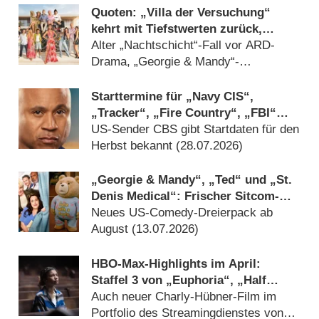
Quoten: „Villa der Versuchung“
kehrt mit Tiefstwerten zurück,
„WWM“-Aufguss siegt bei Jung und
Alter „Nachtschicht“-Fall vor ARD-
Alt
Drama, „Georgie & Mandy“-
Wiederholungen solide (
04.08.2026
)
Starttermine für „Navy CIS“,
„Tracker“, „Fire Country“, „FBI“
und mehr bestätigt
US-Sender CBS gibt Startdaten für den
Herbst bekannt (
28.07.2026
)
„Georgie & Mandy“, „Ted“ und „St.
Denis Medical“: Frischer Sitcom-
Nachschub auf ProSieben
Neues US-Comedy-Dreierpack ab
August (
13.07.2026
)
HBO-Max-Highlights im April:
Staffel 3 von „Euphoria“, „Half
Man“, „Velma“ und das
Auch neuer Charly-Hübner-Film im
preisgekrönte Kinodrama
Portfolio des Streamingdienstes von