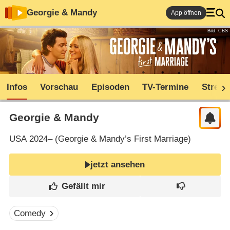
Georgie & Mandy
App öffnen
Bild: CBS
Infos
Vorschau
Episoden
TV-Termine
Stream
Georgie & Mandy
USA
2024– (
Georgie & Mandy’s First Marriage
)
jetzt ansehen
Comedy