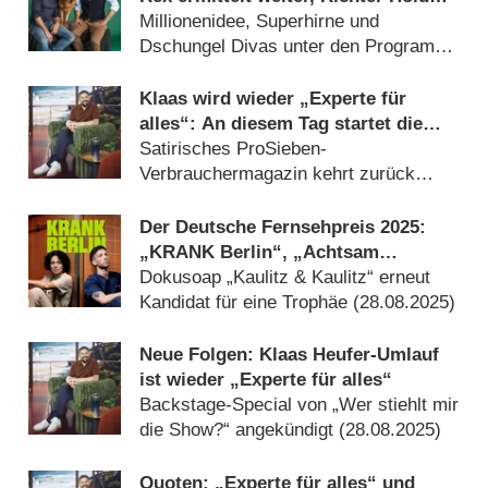
kehrt zurück, Joko & Klaas machen
Millionenidee, Superhirne und
Urlaub
Dschungel Divas unter den Programm-
Highlights (
02.07.2026
)
Klaas wird wieder „Experte für
alles“: An diesem Tag startet die
neue Staffel
Satirisches ProSieben-
Verbrauchermagazin kehrt zurück
(
18.02.2026
)
Der Deutsche Fernsehpreis 2025:
„KRANK Berlin“, „Achtsam
morden“, „Angemessen Angry“,
Dokusoap „Kaulitz & Kaulitz“ erneut
„Experte für alles“ und „Germany’s
Kandidat für eine Trophäe (
28.08.2025
)
Next Topmodel“ nominiert
Neue Folgen: Klaas Heufer-Umlauf
ist wieder „Experte für alles“
Backstage-Special von „Wer stiehlt mir
die Show?“ angekündigt (
28.08.2025
)
Quoten: „Experte für alles“ und