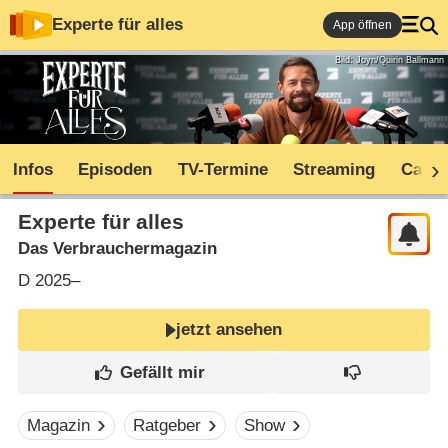
Experte für alles
App öffnen
Bild: Joyn/Quirin Ballmann
Infos
Episoden
TV-Termine
Streaming
Cast
Experte für alles
Das Verbrauchermagazin
D
2025–
jetzt ansehen
Magazin
Ratgeber
Show