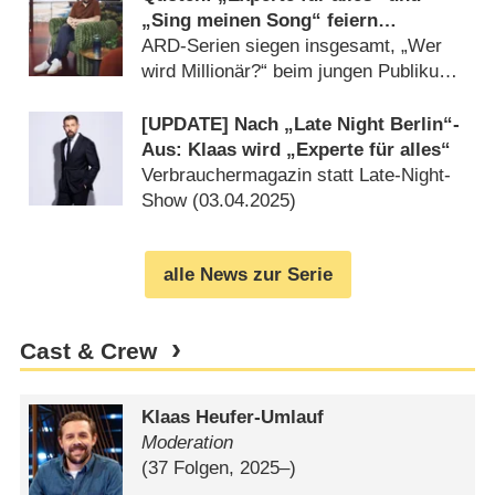
„Sing meinen Song“ feiern
gelungenen Auftakt
ARD-Serien siegen insgesamt, „Wer
wird Millionär?“ beim jungen Publikum
(
23.04.2025
)
[UPDATE] Nach „Late Night Berlin“-
Aus: Klaas wird „Experte für alles“
Verbrauchermagazin statt Late-Night-
Show (
03.04.2025
)
alle News zur Serie
Cast & Crew
Klaas Heufer-Umlauf
Moderation
(37 Folgen, 2025⁠–⁠)