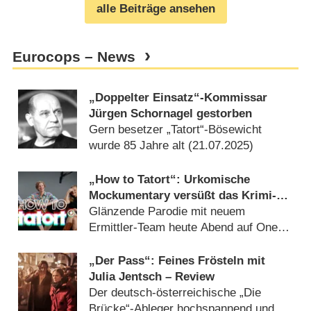
alle Beiträge ansehen
Eurocops – News
„Doppelter Einsatz“-Kommissar
Jürgen Schornagel gestorben
Gern besetzer „Tatort“-Bösewicht
wurde 85 Jahre alt (
21.07.2025
)
„How to Tatort“: Urkomische
Mockumentary versüßt das Krimi-
Jubiläum – Review
Glänzende Parodie mit neuem
Ermittler-Team heute Abend auf One
(
17.12.2020
)
„Der Pass“: Feines Frösteln mit
Julia Jentsch – Review
Der deutsch-österreichische „Die
Brücke“-Ableger hochspannend und