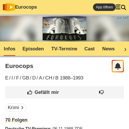
Eurocops
App öffnen
Bild: ZDF
Infos
Episoden
TV-Termine
Cast
News
Sh
Eurocops
E
/
I
/
F
/
GB
/
D
/
A
/
CH
/
B
1988–1993
Krimi
70
Folgen
Deutsche TV-Premiere
06.11.1988
ZDF