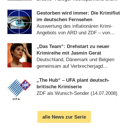
brillant in Szene gesetzt (
01.12.2019
)
Gestorben wird immer: Die Krimiflut
im deutschen Fernsehen
Auswertung des inflationären Krimi-
Angebots von ARD und ZDF – von
Glenn Riedmeier (
30.04.2016
)
„Das Team“: Drehstart zu neuer
Krimireihe mit Jasmin Gerat
Deutschland, Dänemark und Belgien
gemeinsam auf Verbrecherjagd
(
06.11.2013
)
„The Hub“ – UFA plant deutsch-
britische Krimiserie
ZDF als Wunsch-Sender (
14.07.2008
)
alle News zur Serie