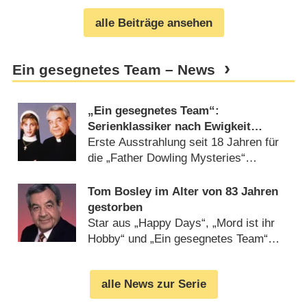
alle Beiträge ansehen
Ein gesegnetes Team – News
„Ein gesegnetes Team“:
Serienklassiker nach Ewigkeit
wieder im Free-TV
Erste Ausstrahlung seit 18 Jahren für
die „Father Dowling Mysteries“
(
26.10.2022
)
Tom Bosley im Alter von 83 Jahren
gestorben
Star aus „Happy Days“, „Mord ist ihr
Hobby“ und „Ein gesegnetes Team“
(
19.10.2010
)
alle News zur Serie