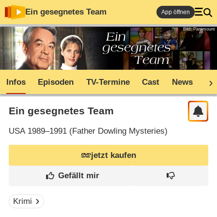
Ein gesegnetes Team
App öffnen
Bild: Paramount
Infos
Episoden
TV-Termine
Cast
News
Sh
Ein gesegnetes Team
USA
1989–1991 (
Father Dowling Mysteries
)
jetzt kaufen
Krimi