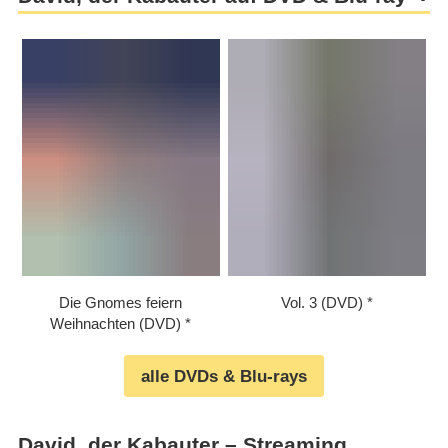
Die Gnomes feiern
Vol. 3 (DVD)
Weihnachten (DVD)
alle DVDs & Blu-rays
David, der Kabauter – Streaming