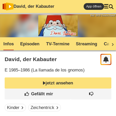
David, der Kabauter
App öffnen
Bild: BRB Deutschland
Infos
Episoden
TV-Termine
Streaming
Cast
David, der Kabauter
E
1985–1986 (
La llamada de los gnomos
)
jetzt ansehen
Kinder
Zeichentrick