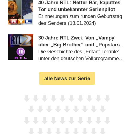
40 Jahre RTL: Netter Bär, kaputtes
Tor und unbekannter Serienpilot
Erinnerungen zum runden Geburtstag
des Senders (
13.01.2024
)
30 Jahre RTL Zwei: Von „Vampy“
über „Big Brother“ und „Popstars“
bis „Kampf der Realitystars“
Die Geschichte des „Enfant Terrible“
unter den deutschen Vollprogrammen
im Rückblick (
04.03.2023
)
alle News zur Serie