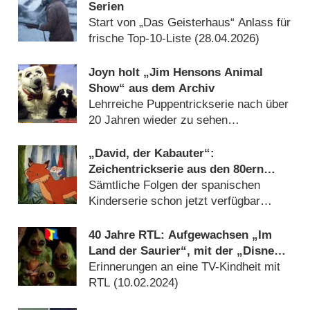
Serien
Start von „Das Geisterhaus“ Anlass für
frische Top-10-Liste (
28.04.2026
)
Joyn holt „Jim Hensons Animal
Show“ aus dem Archiv
Lehrreiche Puppentrickserie nach über
20 Jahren wieder zu sehen
(
14.04.2026
)
„David, der Kabauter“:
Zeichentrickserie aus den 80ern
erstmals komplett im Streaming
Sämtliche Folgen der spanischen
Kinderserie schon jetzt verfügbar
(
02.04.2026
)
40 Jahre RTL: Aufgewachsen „Im
Land der Saurier“, mit der „Disney
Filmparade“ und „Scooby Doo“
Erinnerungen an eine TV-Kindheit mit
RTL (
10.02.2024
)