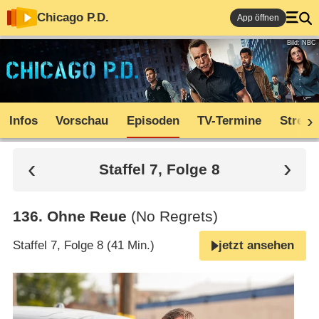
Chicago P.D.
App öffnen
Bild: NBC
Infos
Vorschau
Episoden
TV-Termine
Stream
Staffel 7, Folge 8
136
.
Ohne Reue
(No Regrets)
Staffel 7, Folge 8 (41 Min.)
jetzt ansehen