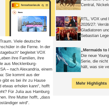
Central, Nicke
WELT
RTL, VOX und
2026/​27: Verrät
Gladiatoren un
Sebastian Lege
 Traum. Viele deutsche
schüler in die Ferne. In der
Mermaids to 
stagebuch“ begleitet VOX
Die neue Young
eben ihre Familien, ihre
Serie, die nich
lle aus Mecklenburg-
hält, was sie ve
 USA – nach Alexandria, einem
Review
ana: Sie kommt aus der
gibt es bei ihr zu Hause
Mehr Highlights
d etwas erholen kann“, hofft
ieht? Für Julia aus Hamburg
en. Ihre Mutter hofft, „dass
ständiger wird“.