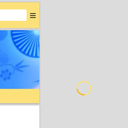
Login