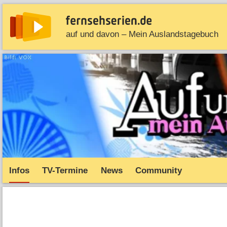
auf und davon – Mein Auslandstagebuch
News
Entdecken
Streaming
TV-Starts
Serie
Infos
TV-Termine
News
Community