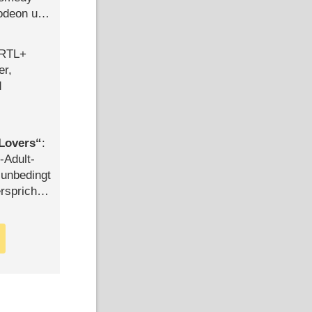
lodeon und
 RTL+
er,
d
Lovers
:
-Adult-
t unbedingt
rspricht –