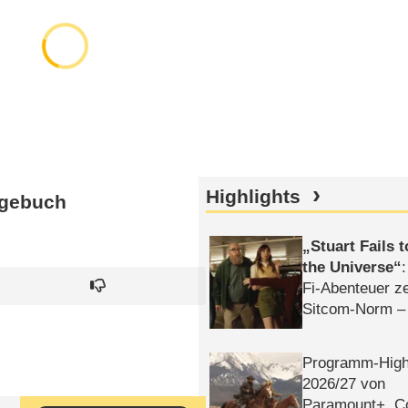
Highlights
agebuch
Stuart Fails 
the Universe
Fi-Abenteuer ze
Sitcom-Norm –
Programm-High
2026/​27 von
Paramount+, 