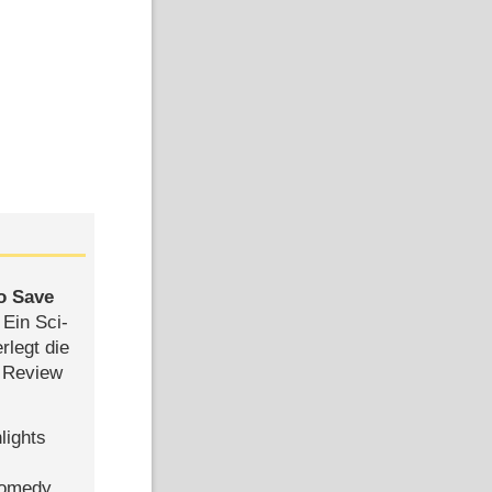
to Save
: Ein Sci-
rlegt die
 Review
lights
Comedy