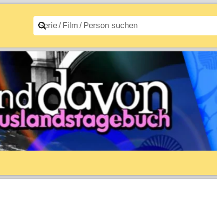
n A–Z
Filme A–Z