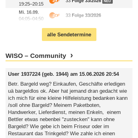
33
Folge 33/
​2026
NEU
19:25–20:15
Mi.
16.09.
33
Folge 33/
​2026
04:05–04:50
alle Sendetermine
WISO – Community
User 1937224
(geb. 1944) am
15.06.2026 20:54
Betr. Bargeld weg? Einkaufen, Geschäfte erledigen
uä bargeldlos ok. Aber hat jemand dran gedacht wie
ich mich für eine kleine Hilfeleistung bedanken kann
/soll ohne Bargeld? Meinem Paketboten,
Handwerker, Lieferdienst, meinen Enkeln, einem
Bettler etwas nebenbei "zustecken" kann ohne
Bargeld? Wie gebe ich beim Friseur oder im
Restaurant das Trinkgeld? Wie zahle ich einen