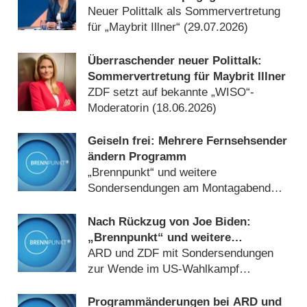
islamistischem Terrorismus
Neuer Polittalk als Sommervertretung
für „Maybrit Illner“ (
29.07.2026
)
Überraschender neuer Polittalk:
Sommervertretung für Maybrit Illner
ZDF setzt auf bekannte „WISO“-
Moderatorin (
18.06.2026
)
Geiseln frei: Mehrere Fernsehsender
ändern Programm
„Brennpunkt“ und weitere
Sondersendungen am Montagabend
(
13.10.2025
)
Nach Rückzug von Joe Biden:
„Brennpunkt“ und weitere
Programmänderungen
ARD und ZDF mit Sondersendungen
zur Wende im US-Wahlkampf
(
22.07.2024
)
Programmänderungen bei ARD und