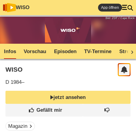
WISO
App öffnen
Bild: ZDF / Cape Rock
Infos
Vorschau
Episoden
TV-Termine
Stream
WISO
D
1984–
jetzt ansehen
Magazin