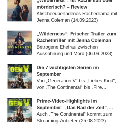
„Wilderness“: Ist Rache süß oder
mörderisch? – Review
Klischeeüberladenes Rachedrama mit
Jenna Coleman (
14.09.2023
)
„Wilderness“: Frischer Trailer zum
Rachethriller mit Jenna Coleman
Betrogene Ehefrau zwischen
Aussöhnung und Mord (
06.09.2023
)
Die 7 wichtigsten Serien im
September
Von „Generation V“ bis „Liebes Kind“,
von „The Continental“ bis „Fire
Country“ (
31.08.2023
)
Prime-Video-Highlights im
September: „Das Rad der Zeit“,
„Generation V“ und „Wilderness“
Auch „The Continental“ kommt zum
Streaming-Anbieter (
25.08.2023
)