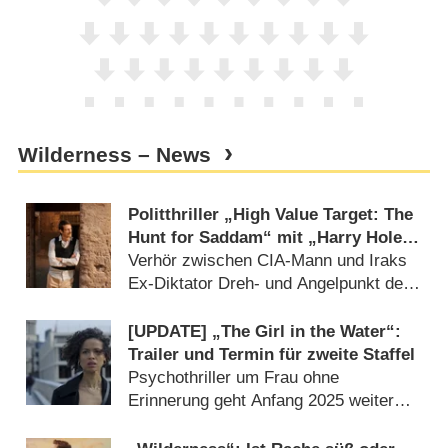
Wilderness – News
Politthriller „High Value Target: The
Hunt for Saddam“ mit „Harry Hole“-
Star Joel Kinnaman erhält Trailer
Verhör zwischen CIA-Mann und Iraks
und Startdatum
Ex-Diktator Dreh- und Angelpunkt der
Miniserie (
06.08.2026
)
[UPDATE] „The Girl in the Water“:
Trailer und Termin für zweite Staffel
Psychothriller um Frau ohne
Erinnerung geht Anfang 2025 weiter
(
03.02.2025
)