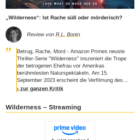
„Wilderness“: Ist Rache süß oder mörderisch?
Review von
R.L. Bonin
Betrug, Rache, Mord - Amazon Primes neuste
Thriller-Serie "Wilderness" inszeniert die Trope
der betrogenen Ehefrau vor Amerikas
berühmtesten Naturspektakeln. Am 15.
September 2023 erscheint die Verfilmung des
gleichnamigen Romans der britischen Autorin B.
› zur ganzen Kritik
E. Jones. Kann die Mini-Serie mit Originalität
punkten - oder versinkt sie in altbekannte
Wilderness – Streaming
Klischees?Es geht doch immer um Macht, Sex
oder Gewalt - die berühmtesten Geschichten
leben von einem Mix aus allen drei. Tatsächlich
gibt es eine …
jetzt ansehen