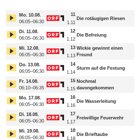
11
Mo.
10.08.
Die rotäugigen Riesen
06:05–06:30
1.11
12
Di.
11.08.
Die Befreiung
06:05–06:30
1.12
13
Mi.
12.08.
Wickie gewinnt einen
06:05–06:30
Freund
1.13
14
Do.
13.08.
Sturm auf die Festung
06:05–06:30
1.14
15
Fr.
14.08.
Nochmal
06:10–06:35
davongekommen
1.15
16
Mo.
17.08.
Die Wasserleitung
06:05–06:30
1.16
17
Di.
18.08.
Freiwillige Feuerwehr
06:05–06:30
1.17
18
Mi.
19.08.
Die Brieftaube
06:05–06:30
1.18