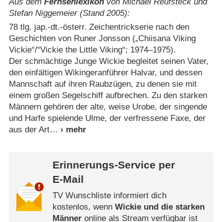
Aus dem
Fernsehlexikon
von Michael Reufsteck und
Stefan Niggemeier (Stand 2005):
78 tlg. jap.-dt.-österr. Zeichentrickserie nach den
Geschichten von Runer Jonsson („Chiisana Viking
Vickie“/​“Vickie the Little Viking“; 1974⁠–⁠1975).
Der schmächtige Junge Wickie begleitet seinen Vater,
den einfältigen Wikingeranführer Halvar, und dessen
Mannschaft auf ihren Raubzügen, zu denen sie mit
einem großen Segelschiff aufbrechen. Zu den starken
Männern gehören der alte, weise Urobe, der singende
und Harfe spielende Ulme, der verfressene Faxe, der
aus der Art
Erinnerungs-Service per
E-Mail
TV Wunschliste informiert dich
kostenlos, wenn
Wickie und die starken
Männer
online als Stream verfügbar ist