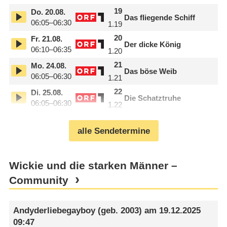
19
Do.
20.08.
Das fliegende Schiff
06:05–06:30
1.19
20
Fr.
21.08.
Der dicke König
06:10–06:35
1.20
21
Mo.
24.08.
Das böse Weib
06:05–06:30
1.21
22
Di.
25.08.
Die Schatztruhe
06:05–06:30
1.22
alle Sendetermine
Wickie und die starken Männer –
Community
Andyderliebegayboy
(geb. 2003) am
19.12.2025
09:47