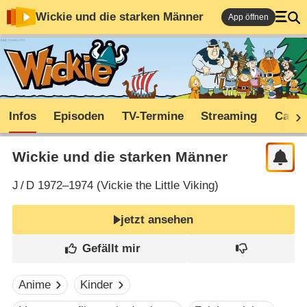
Wickie und die starken Männer
App öffnen
Infos
Episoden
TV-Termine
Streaming
Cast
Wickie und die starken Männer
J
/
D
1972–1974 (
Vickie the Little Viking
)
jetzt ansehen
Anime
Kinder