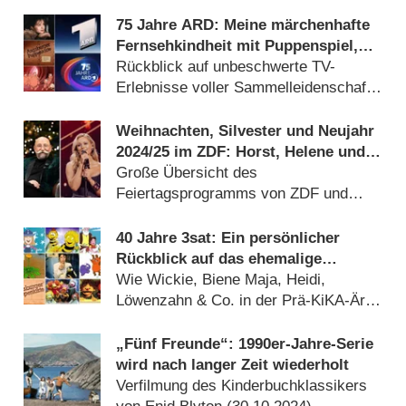
75 Jahre ARD: Meine märchenhafte
Fernsehkindheit mit Puppenspiel,
Zeichentrick, Klamauk und viel
Rückblick auf unbeschwerte TV-
Musik
Erlebnisse voller Sammelleidenschaft
in den 80er und 90er Jahren
(
19.04.2025
)
Weihnachten, Silvester und Neujahr
2024/​25 im ZDF: Horst, Helene und
„Hallo Spencer“
Große Übersicht des
Feiertagsprogramms von ZDF und
ZDFneo (
24.12.2024
)
40 Jahre 3sat: Ein persönlicher
Rückblick auf das ehemalige
Kinderprogramm des Kultursenders
Wie Wickie, Biene Maja, Heidi,
Löwenzahn & Co. in der Prä-KiKA-Ära
ein zweites Zuhause fanden
(
07.12.2024
)
„Fünf Freunde“: 1990er-Jahre-Serie
wird nach langer Zeit wiederholt
Verfilmung des Kinderbuchklassikers