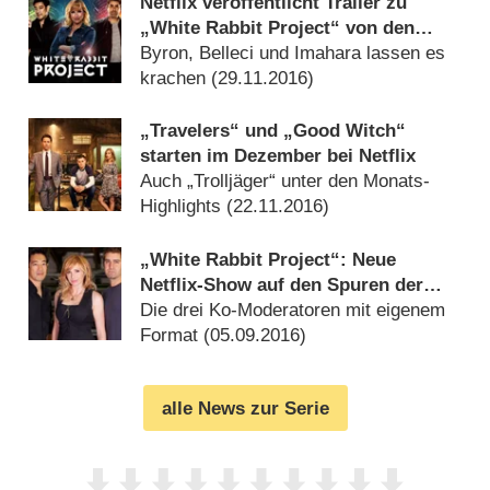
Netflix veröffentlicht Trailer zu
„White Rabbit Project“ von den
„MythBusters“-Helfern
Byron, Belleci und Imahara lassen es
krachen (
29.11.2016
)
„Travelers“ und „Good Witch“
starten im Dezember bei Netflix
Auch „Trolljäger“ unter den Monats-
Highlights (
22.11.2016
)
„White Rabbit Project“: Neue
Netflix-Show auf den Spuren der
„MythBusters“
Die drei Ko-Moderatoren mit eigenem
Format (
05.09.2016
)
alle News zur Serie