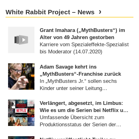
White Rabbit Project – News
Grant Imahara („MythBusters“) im
Alter von 49 Jahren gestorben
Karriere vom Spezialeffekte-Spezialist
bis Moderator (
14.07.2020
)
Adam Savage kehrt ins
„MythBusters“-Franchise zurück
In „MythBusters Jr.“ sollen sechs
Kinder unter seiner Leitung
experimentieren (
11.04.2018
)
Verlängert, abgesetzt, im Limbus:
Wie es um die Serien bei Netflix und
Amazon steht
Umfassende Übersicht zum
Produktionsstatus der Serien der
Streaming-Dienste (
23.04.2017
)