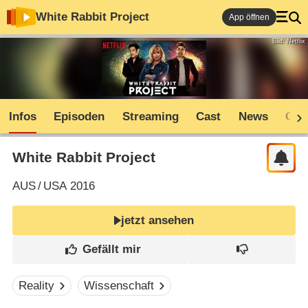
White Rabbit Project
App öffnen
Bild: Netflix
Infos
Episoden
Streaming
Cast
News
Com
White Rabbit Project
AUS
/
USA
2016
jetzt ansehen
Reality
Wissenschaft