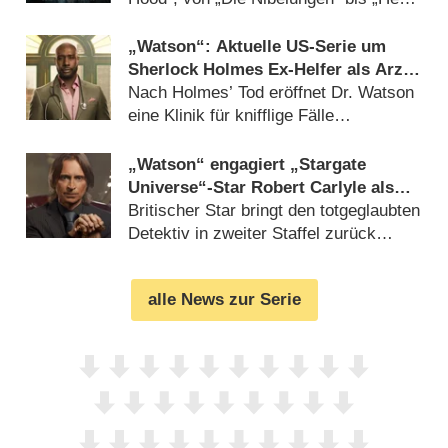
der Ringe“ (
31.10.2025
)
„Watson“: Aktuelle US-Serie um
Sherlock Holmes Ex-Helfer als Arzt
erhält Deutschlandpremiere
Nach Holmes’ Tod eröffnet Dr. Watson
eine Klinik für knifflige Fälle
(
02.10.2025
)
„Watson“ engagiert „Stargate
Universe“-Star Robert Carlyle als
Sherlock
Britischer Star bringt den totgeglaubten
Detektiv in zweiter Staffel zurück
(
31.07.2025
)
alle News zur Serie