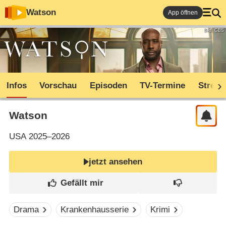
Watson
App öffnen
Bild: CBS
Infos
Vorschau
Episoden
TV-Termine
Stream
Watson
USA
2025–2026
jetzt ansehen
Drama
Krankenhausserie
Krimi