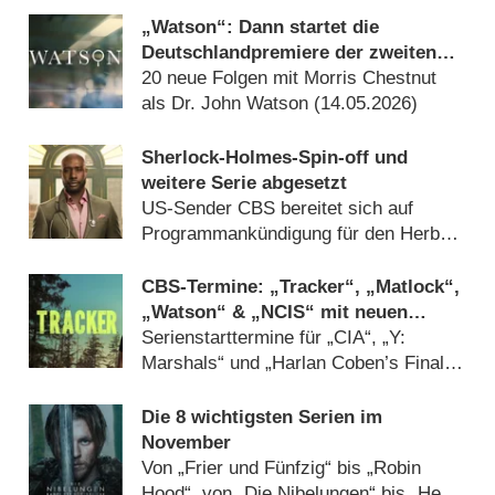
„Watson“: Dann startet die
Deutschlandpremiere der zweiten
Staffel der Sherlock-Holmes-Serie
20 neue Folgen mit Morris Chestnut
als Dr. John Watson (
14.05.2026
)
Sherlock-Holmes-Spin-off und
weitere Serie abgesetzt
US-Sender CBS bereitet sich auf
Programmankündigung für den Herbst
vor (
29.03.2026
)
CBS-Termine: „Tracker“, „Matlock“,
„Watson“ & „NCIS“ mit neuen
Folgen zurück
Serienstarttermine für „CIA“, „Y:
Marshals“ und „Harlan Coben’s Final
Twist“ bestätigt (
18.11.2025
)
Die 8 wichtigsten Serien im
November
Von „Frier und Fünfzig“ bis „Robin
Hood“, von „Die Nibelungen“ bis „Herr