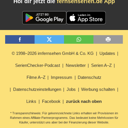
Hol dir jetzt die
fernsehserien.de App
© 1998–2026 imfernsehen GmbH & Co. KG
Updates
SerienChecker-Podcast
Newsletter
Serien A–Z
Filme A–Z
Impressum
Datenschutz
Datenschutzeinstellungen
Jobs
Werbung schalten
Links
Facebook
zurück nach oben
* Transparenzhinweis: Für gekennzeichnete Links erhalten wir Provisionen im
Rahmen eines Affiliate-Partnerprogramms. Das bedeutet keine Mehrkosten für
Käufer, unterstützt uns aber bei der Finanzierung dieser Website.