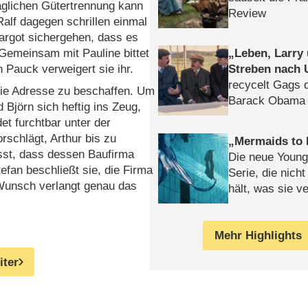
aglichen Gütertrennung kann
Review
alf dagegen schrillen einmal
argot sichergehen, dass es
Leben, Larry
Gemeinsam mit Pauline bittet
Streben nach 
ch Pauck
verweigert sie ihr.
recycelt Gags 
die Adresse zu beschaffen. Um
Barack Obama 
 Björn sich heftig ins Zeug,
det furchtbar unter der
orschlägt, Arthur bis zu
Mermaids to 
sst, dass dessen Baufirma
Die neue Young
efan beschließt sie, die Firma
Serie, die nich
 Wunsch verlangt genau das
hält, was sie ve
Review
Mehr Highlights
iter