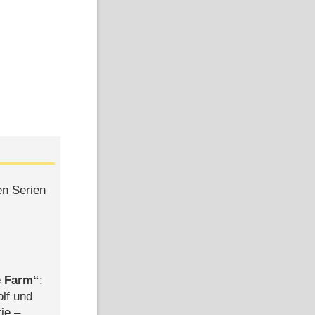
en Serien
e Farm
:
olf und
rie –