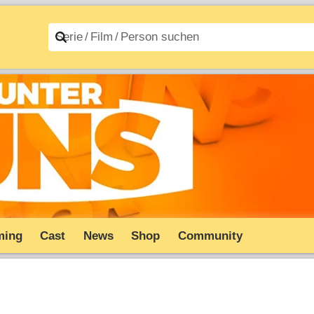
n A–Z
Filme A–Z
ming
Cast
News
Shop
Community