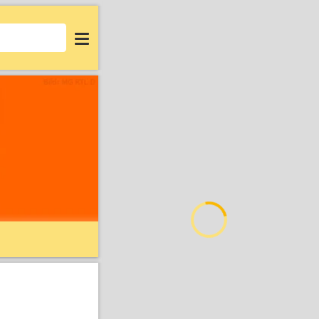
Login