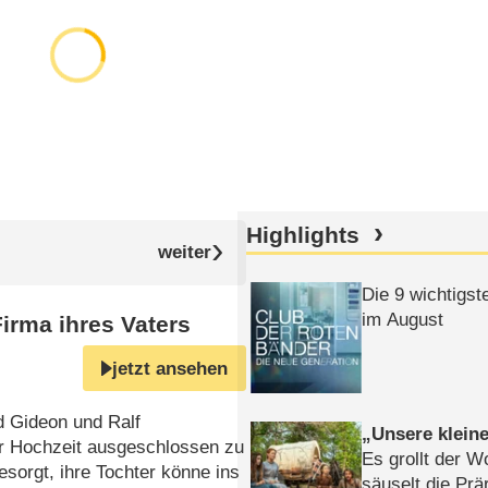
Highlights
Die 9 wichtigst
im August
irma ihres Vaters
jetzt ansehen
d Gideon und Ralf
Unsere klein
der Hochzeit ausgeschlossen zu
Es grollt der W
besorgt, ihre Tochter könne ins
säuselt die Prä