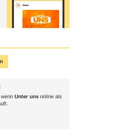
en
l
, wenn
Unter uns
online als
uft.