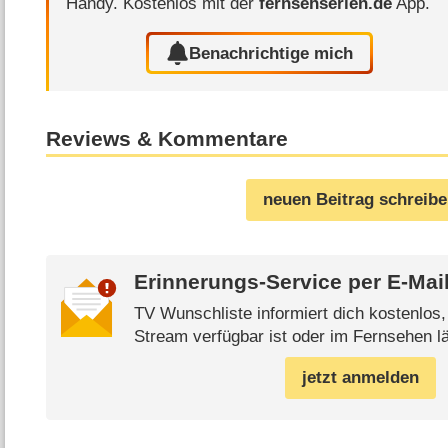
Handy.
Kostenlos mit der
fernsehserien.de
App.
Benachrichtige mich
Reviews & Kommentare
neuen Beitrag schreib
Erinnerungs-Service per
E-Mai
TV Wunschliste informiert dich kostenlos
Stream verfügbar ist oder im Fernsehen lä
jetzt anmelden