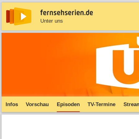
Unter uns
News
Entdecken
Streaming
TV-Starts
Serie
Infos
Vorschau
Episoden
TV-Termine
Strea