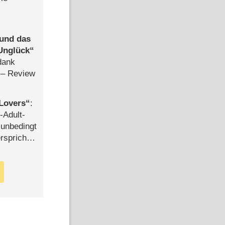
 und das
Unglück
dank
– Review
Lovers
:
-Adult-
t unbedingt
rspricht –