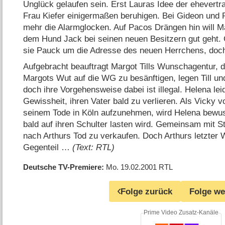
Unglück gelaufen sein. Erst Lauras Idee der ehevertr
Frau Kiefer einigermaßen beruhigen. Bei Gideon und R
mehr die Alarmglocken. Auf Pacos Drängen hin will M
dem Hund Jack bei seinen neuen Besitzern gut geht. 
sie Pauck um die Adresse des neuen Herrchens, do
Aufgebracht beauftragt Margot Tills Wunschagentur, 
Margots Wut auf die WG zu besänftigen, legen Till und
doch ihre Vorgehensweise dabei ist illegal. Helena lei
Gewissheit, ihren Vater bald zu verlieren. Als Vicky v
seinem Tode in Köln aufzunehmen, wird Helena bewu
bald auf ihren Schulter lasten wird. Gemeinsam mit St
nach Arthurs Tod zu verkaufen. Doch Arthurs letzter
Gegenteil …
(Text: RTL)
Deutsche TV-Premiere
Mo. 19.02.2001
RTL
Folge zurück
Folge we
Prime Video Zusatz-Kanäle