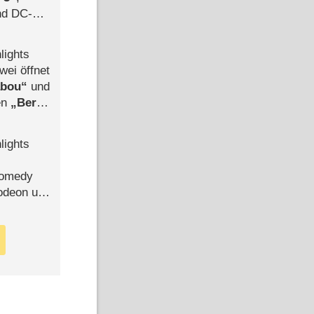
d DC-
ce
lights
wei öffnet
abou
und
len
Berlin
-Ableger
lights
Comedy
lodeon und