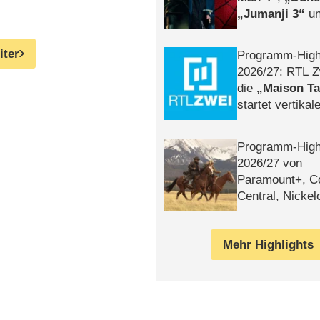
Jumanji 3
un
Horror
Clayfa
iter
Programm-High
2026/​27: RTL Z
die
Maison T
startet vertika
– Tag & Nacht
Programm-High
2026/​27 von
Paramount+, 
Central, Nicke
WELT
Mehr Highlights