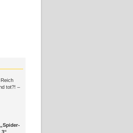
 Reich
d tot?! –
,
Spider-
 3
,