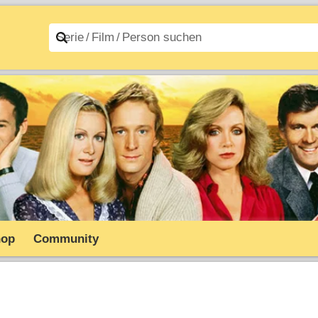
n A–Z
Filme A–Z
hop
Community