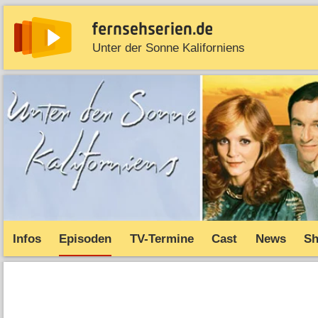
Unter der Sonne Kaliforniens
News
Entdecken
Streaming
TV-Starts
Serie
Infos
Episoden
TV-Termine
Cast
News
S