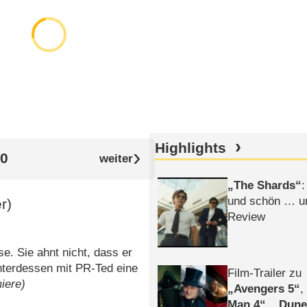
Highlights
10
The Shards
:
und schön … un
r)
Review
e. Sie ahnt nicht, dass er
unterdessen mit PR-Ted eine
Film-Trailer zu
iere)
Avengers 5
Man 4
,
Dune