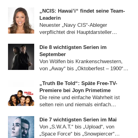
auf Sendung (
18.05.2021
)
„NCIS: Hawai’i“ findet seine Team-
Leaderin
Neuester „Navy CIS“-Ableger
verpflichtet drei Hauptdarsteller
(
30.04.2021
)
Die 8 wichtigsten Serien im
September
Von Wölfen bis Krankenschwestern,
von „Away“ bis „Oktoberfest – 1900“
(
01.09.2020
)
„Truth Be Told“: Späte Free-TV-
Premiere bei Joyn Primetime
Die reine und einfache Wahrheit ist
selten rein und niemals einfach
(
16.08.2020
)
Die 7 wichtigsten Serien im Mai
Von „S.W.A.T.“ bis „Upload“, von
„Space Force“ bis „Snowpiercer“