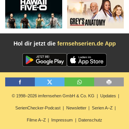
Hol dir jetzt die
fernsehserien.de App
© 1998–2026 imfernsehen GmbH & Co. KG
Updates
SerienChecker-Podcast
Newsletter
Serien A–Z
Filme A–Z
Impressum
Datenschutz