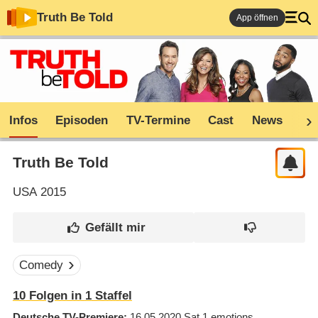
Truth Be Told
App öffnen
Infos
Episoden
TV-Termine
Cast
News
Co
Truth Be Told
USA
2015
Comedy
10
Folgen in
1
Staffel
Deutsche TV-Premiere
16.05.2020
Sat.1 emotions