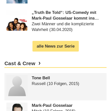
(
01.05.2020
)
„Truth Be Told“: US-Comedy mit
Mark-Paul Gosselaar kommt ins
deutsche Fernsehen
Zwei Männer und die komplizierte
Wahrheit (
30.04.2020
)
alle News zur Serie
Cast & Crew
Tone Bell
Russell
(10 Folgen, 2015)
Mark-Paul Gosselaar