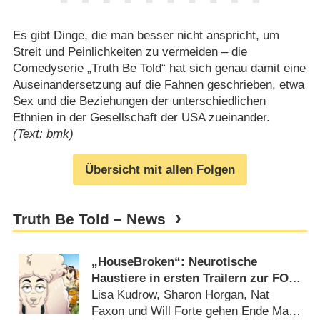
Es gibt Dinge, die man besser nicht anspricht, um
Streit und Peinlichkeiten zu vermeiden – die
Comedyserie „Truth Be Told“ hat sich genau damit eine
Auseinandersetzung auf die Fahnen geschrieben, etwa
Sex und die Beziehungen der unterschiedlichen
Ethnien in der Gesellschaft der USA zueinander.
(Text: bmk)
Übersicht mit allen Folgen
Truth Be Told – News
„HouseBroken“: Neurotische
Haustiere in ersten Trailern zur FOX-
Animationsserie
Lisa Kudrow, Sharon Horgan, Nat
Faxon und Will Forte gehen Ende Mai