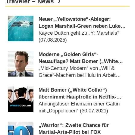
Traveler – News
Neuer „Yellowstone“-Ableger:
Logan Marshall-Green neben Luke
Grimes verpflichtet
Kayce Dutton geht zu „Y: Marshals“
(
07.08.2025
)
Moderne „Golden Girls“-
Neuauflage? Matt Bomer („White
Collar“) führt neue Sitcom an
„Mid-Century Modern“ von „Will &
Grace“-Machern bei Hulu in Arbeit
(
19.06.2024
)
Matt Bomer („White Collar“)
übernimmt Hauptrolle in Netflix-
Serie „Echoes“
Ahnungsloser Ehemann einer Gattin
mit „Doppelleben“ (
30.07.2021
)
„Warrior“: Zweite Chance für
Martial-Arts-Pilot bei FOX