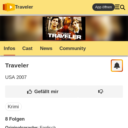
Traveler
App öffnen
Infos
Cast
News
Community
Traveler
USA
2007
Krimi
8
Folgen
Originalsprache
Englisch