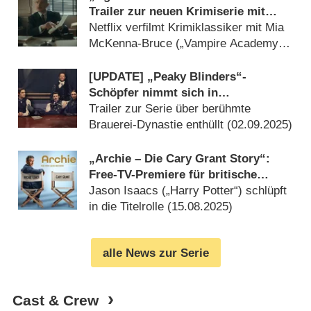
Trailer zur neuen Krimiserie mit
Martin Freeman („Sherlock“)
Netflix verfilmt Krimiklassiker mit Mia
McKenna-Bruce („Vampire Academy“)
neu (
05.11.2025
)
[UPDATE] „Peaky Blinders“-
Schöpfer nimmt sich in
Thrillerdrama „House of Guinness“
Trailer zur Serie über berühmte
vor
Brauerei-Dynastie enthüllt (
02.09.2025
)
„Archie – Die Cary Grant Story“:
Free-TV-Premiere für britische
Miniserie über Hollywood-Legende
Jason Isaacs („Harry Potter“) schlüpft
in die Titelrolle (
15.08.2025
)
alle News zur Serie
Cast & Crew