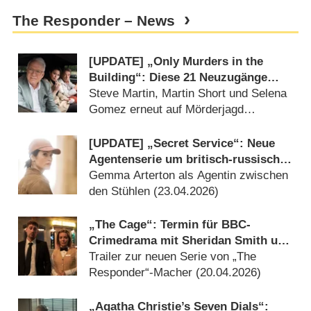
The Responder – News
[UPDATE] „Only Murders in the
Building“: Diese 21 Neuzugänge
sind in Staffel 6 dabei
Steve Martin, Martin Short und Selena
Gomez erneut auf Mörderjagd
(
15.06.2026
)
[UPDATE] „Secret Service“: Neue
Agentenserie um britisch-russische
Spannungen feiert
Gemma Arterton als Agentin zwischen
Deutschlandpremiere
den Stühlen (
23.04.2026
)
„The Cage“: Termin für BBC-
Crimedrama mit Sheridan Smith und
Michael Socha
Trailer zur neuen Serie von „The
Responder“-Macher (
20.04.2026
)
„Agatha Christie’s Seven Dials“: