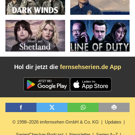
Hol dir jetzt die
fernsehserien.de App
© 1998–2026 imfernsehen GmbH & Co. KG
Updates
SerienChecker-Podcast
Newsletter
Serien A–Z