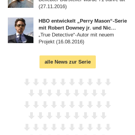
(
27.11.2016
)
HBO entwickelt „Perry Mason“-Serie
mit Robert Downey jr. und Nic
Pizzolatto
„True Detective“-Autor mit neuem
Projekt (
16.08.2016
)
alle News zur Serie