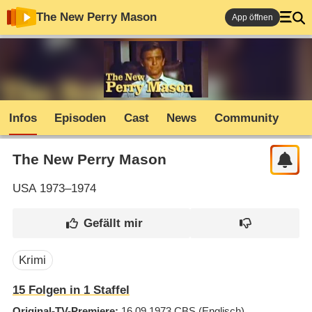
The New Perry Mason
App öffnen
Infos
Episoden
Cast
News
Community
The New Perry Mason
USA
1973–1974
Krimi
15
Folgen in
1
Staffel
Original-TV-Premiere
16.09.1973
CBS
(Englisch)