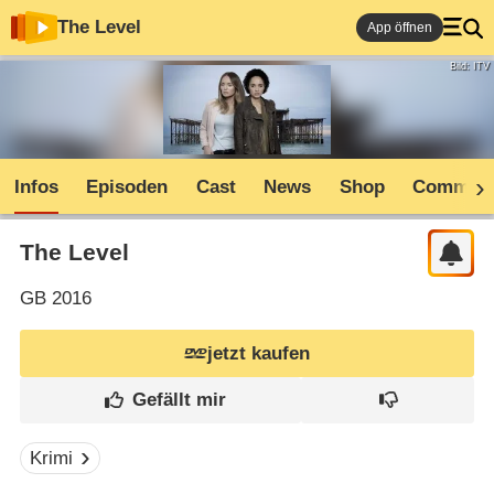
The Level
App öffnen
Bild: ITV
Infos
Episoden
Cast
News
Shop
Communi
The Level
GB
2016
jetzt kaufen
Krimi