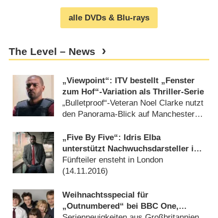
alle DVDs & Blu-rays
The Level – News
„Viewpoint“: ITV bestellt „Fenster
zum Hof“-Variation als Thriller-Serie
„Bulletproof“-Veteran Noel Clarke nutzt
den Panorama-Blick auf Manchester
(
26.08.2020
)
„Five By Five“: Idris Elba
unterstützt Nachwuchsdarsteller in
BBC-three-Kurzfilm-Serie
Fünfteiler ensteht in London
(
14.11.2016
)
Weihnachtsspecial für
„Outnumbered“ bei BBC One,
Startdatum für „The Level“ bei ITV
Serienneuigkeiten aus Großbritannien