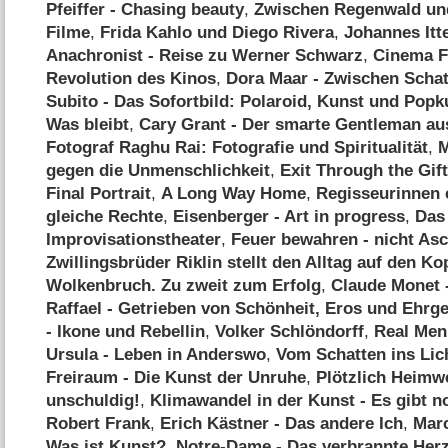
Pfeiffer - Chasing beauty
,
Zwischen Regenwald un
Filme
,
Frida Kahlo und Diego Rivera
,
Johannes Itt
Anachronist - Reise zu Werner Schwarz
,
Cinema Fu
Revolution des Kinos
,
Dora Maar - Zwischen Schat
Subito - Das Sofortbild: Polaroid, Kunst und Popk
Was bleibt
,
Cary Grant - Der smarte Gentleman a
Fotograf Raghu Rai: Fotografie und Spiritualität
,
M
gegen die Unmenschlichkeit
,
Exit Through the Gif
Final Portrait
,
A Long Way Home
,
Regisseurinnen
gleiche Rechte
,
Eisenberger - Art in progress
,
Das 
Improvisationstheater
,
Feuer bewahren - nicht As
Zwillingsbrüder Riklin stellt den Alltag auf den Ko
Wolkenbruch. Zu zweit zum Erfolg
,
Claude Monet -
Raffael - Getrieben von Schönheit, Eros und Ehrge
- Ikone und Rebellin
,
Volker Schlöndorff
,
Real Men
Ursula - Leben in Anderswo
,
Vom Schatten ins Lic
Freiraum - Die Kunst der Unruhe
,
Plötzlich Heimw
unschuldig!
,
Klimawandel in der Kunst - Es gibt no
Robert Frank
,
Erich Kästner - Das andere Ich
,
Mar
Was ist Kunst?
,
Notre-Dame - Das verbrannte Her