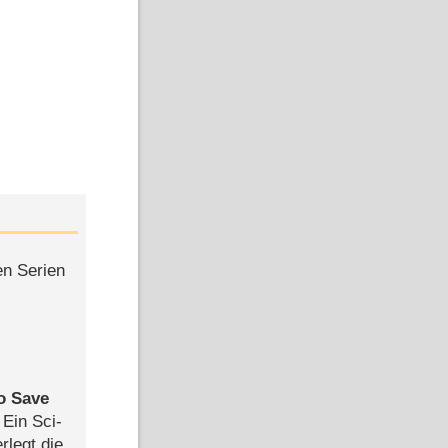
en Serien
to Save
: Ein Sci-
rlegt die