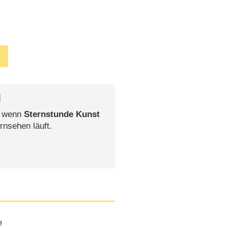
l
, wenn
Sternstunde Kunst
rnsehen läuft.
e