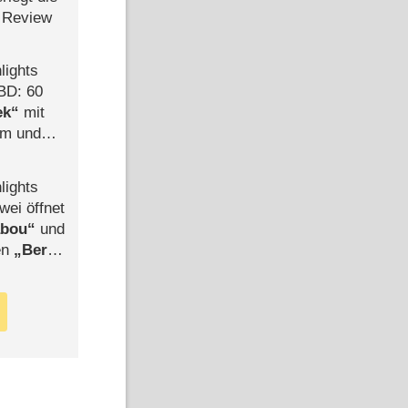
 Review
lights
BD: 60
ek
mit
mm und
der
lights
wei öffnet
abou
und
len
Berlin
-Ableger