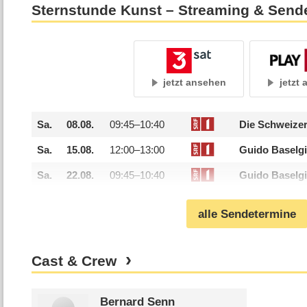
Sternstunde Kunst – Streaming & Send
jetzt ansehen
jetzt
Sa.
08.08.
09:45–
10:40
Die Schweizer
Sa.
15.08.
12:00–
13:00
Guido Baselgi
Sa.
22.08.
09:45–
10:40
Guido Baselgi
alle Sendetermine
Cast & Crew
Bernard Senn