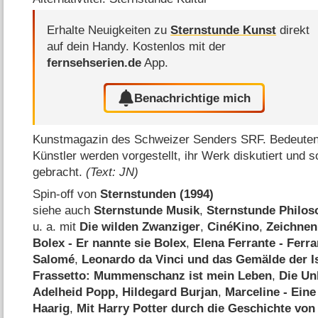
Erhalte Neuigkeiten zu
Sternstunde Kunst
direkt
auf dein Handy.
Kostenlos mit der
fernsehserien.de
App.
Benachrichtige mich
Kunstmagazin des Schweizer Senders SRF. Bedeuten
Künstler werden vorgestellt, ihr Werk diskutiert und
gebracht.
(Text: JN)
Spin-off von
Sternstunden (1994)
siehe auch
Sternstunde Musik
,
Sternstunde Philos
u. a. mit
Die wilden Zwanziger
,
CinéKino
,
Zeichnen
Bolex - Er nannte sie Bolex
,
Elena Ferrante - Ferr
Salomé
,
Leonardo da Vinci und das Gemälde der Is
Frassetto: Mummenschanz ist mein Leben
,
Die Un
Adelheid Popp, Hildegard Burjan
,
Marceline - Eine
Haarig
,
Mit Harry Potter durch die Geschichte von