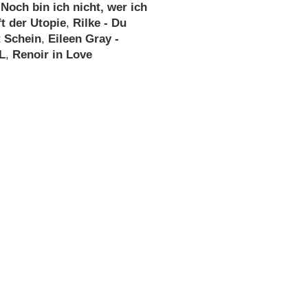
,
Noch bin ich nicht, wer ich
ft der Utopie
,
Rilke - Du
t Schein
,
Eileen Gray -
L
,
Renoir in Love