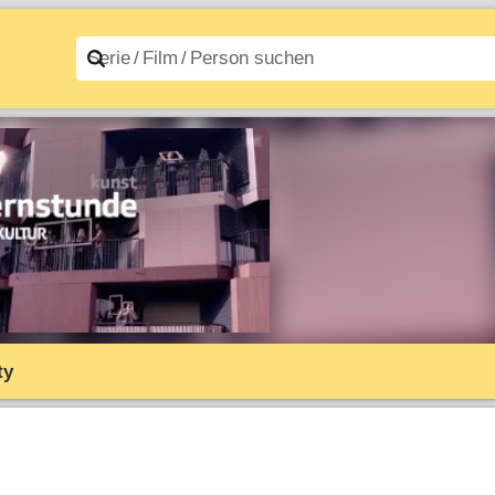
n A–Z
Filme A–Z
ty