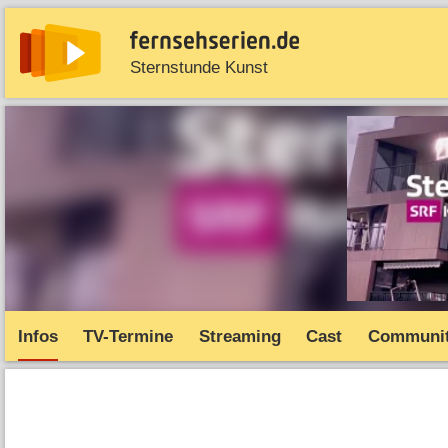
Sternstunde Kunst
News
Entdecken
Streaming
TV-Starts
Serie
Infos
TV-Termine
Streaming
Cast
Communi