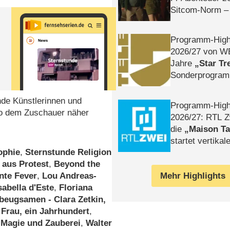
Sitcom-Norm –
Programm-High
2026/​27 von W
Jahre
Star Tr
Sonderprogra
Die Helgolän
de Künstlerinnen und
Programm-High
 so dem Zuschauer näher
2026/​27: RTL Z
die
Maison T
startet vertika
ophie
,
Sternstunde Religion
– Tag & Nacht
 aus Protest
,
Beyond the
Mehr Highlights
ante Fever
,
Lou Andreas-
abella d'Este
,
Floriana
beugsamen - Clara Zetkin,
 Frau, ein Jahrhundert
,
 Magie und Zauberei
,
Walter