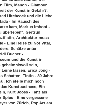
en Film
,
Manon - Glamour
iheit der Kunst in Gefahr?
,
fred Hitchcock und die Liebe
lada - Im Rausch des
Katze kam
,
Markus Imhoof -
u überleben"
,
Gertrud
zifistin
,
Architektur muss
e - Eine Reise zu Not Vital
,
ndere
,
Schätze unter
eidi Bucher -
seum und die Kunst in
 geheimnisvoll sein
,
r Leine lassen
,
Erica Jong -
ts Schatten
,
Tintin - 80 Jahre
al
,
Ich stelle mich noch
 das Kunstbusiness
,
Ein
eln
,
Kurt Jooss - Tanz als
r Spies - Eine vergessene
ayer von Zürich
,
Pop Art am