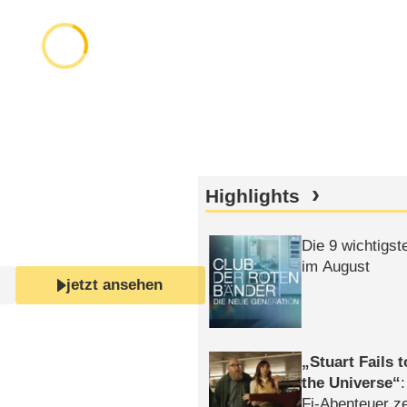
Highlights
Die 9 wichtigst
im August
jetzt ansehen
Stuart Fails 
the Universe
Fi-Abenteuer ze