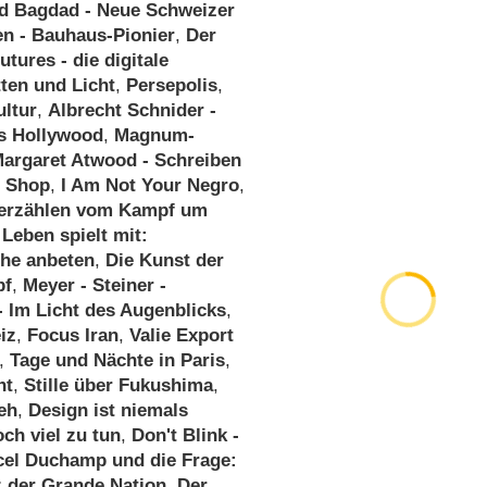
d Bagdad - Neue Schweizer
en - Bauhaus-Pionier
,
Der
tures - die digitale
ten und Licht
,
Persepolis
,
ultur
,
Albrecht Schnider -
us Hollywood
,
Magnum-
argaret Atwood - Schreiben
t Shop
,
I Am Not Your Negro
,
 erzählen vom Kampf um
Leben spielt mit:
che anbeten
,
Die Kunst der
pf
,
Meyer - Steiner -
 Im Licht des Augenblicks
,
iz
,
Focus Iran
,
Valie Export
,
Tage und Nächte in Paris
,
ht
,
Stille über Fukushima
,
eh
,
Design ist niemals
ch viel zu tun
,
Don't Blink -
cel Duchamp und die Frage:
z der Grande Nation
,
Der