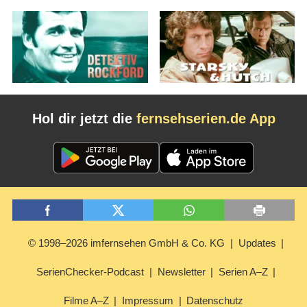
Hol dir jetzt die
fernsehserien.de App
© 1998–2026 imfernsehen GmbH & Co. KG
Updates
SerienChecker-Podcast
Newsletter
Serien A–Z
Filme A–Z
Impressum
Datenschutz