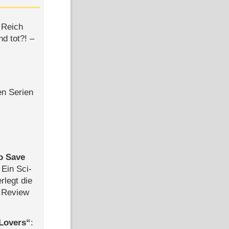
 Reich
d tot?! –
en Serien
to Save
: Ein Sci-
rlegt die
 Review
Lovers
: