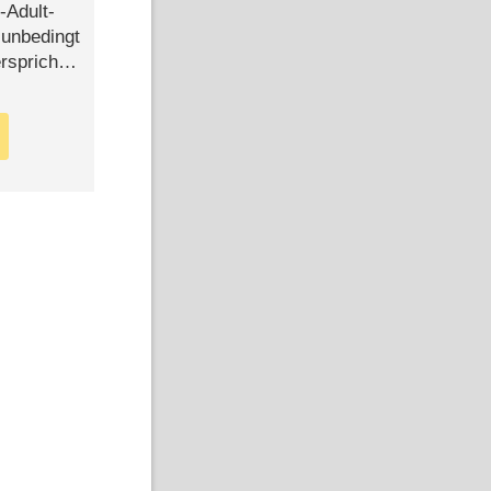
-Adult-
t unbedingt
rspricht –