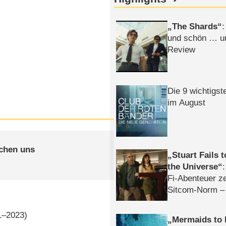
The Shards
:
und schön … un
Review
Die 9 wichtigst
im August
schen uns
Stuart Fails 
the Universe
Fi-Abenteuer ze
Sitcom-Norm –
1–2023)
Mermaids to 