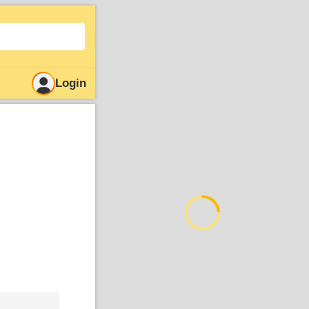
Login