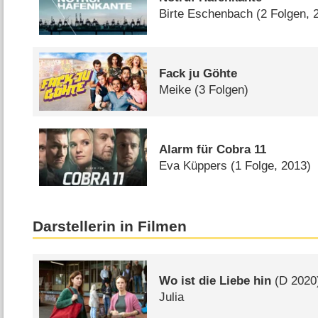
Birte Eschenbach
(2 Folgen,
Fack ju Göhte
Meike
(3 Folgen)
Alarm für Cobra 11
Eva Küppers
(1 Folge, 2013)
Darstellerin in Filmen
Wo ist die Liebe hin
(
D
2020
Julia