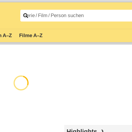
n A–Z
Filme A–Z
Highlights