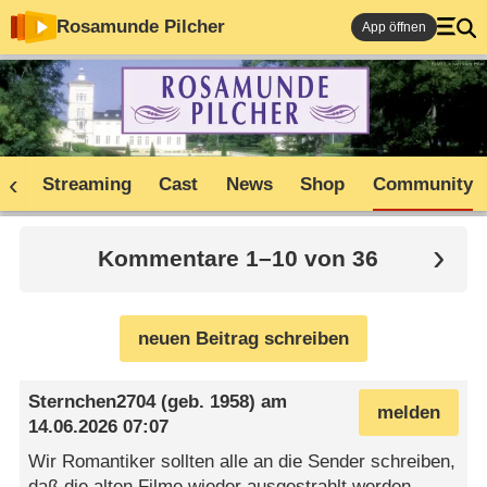
Rosamunde Pilcher
App öffnen
ne
Streaming
Cast
News
Shop
Community
Kommentare 1–10 von 36
neuen Beitrag schreiben
Sternchen2704
(geb. 1958) am
melden
14.06.2026 07:07
Wir Romantiker sollten alle an die Sender schreiben,
daß die alten Filme wieder ausgestrahlt werden