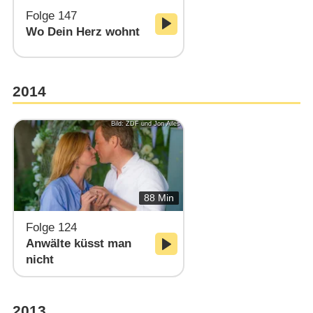
Folge 147
Wo Dein Herz wohnt
2014
Bild: ZDF und Jon Ailes
88 Min
Folge 124
Anwälte küsst man
nicht
2013