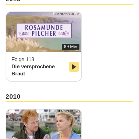
Bild: Universum Film
89 Min
Folge 118
Die versprochene
Braut
2010
Bild: ORF/ZDF/Jon A