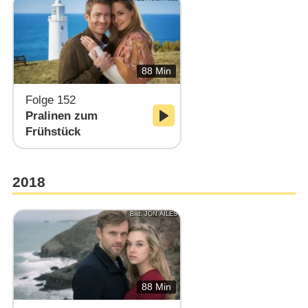
88 Min
Folge 152
Pralinen zum
Frühstück
2018
Bild: JON AILES
88 Min