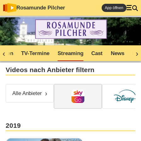
Rosamunde Pilcher
App öffnen
soden
TV-Termine
Streaming
Cast
News
Sh
Videos nach Anbieter filtern
Alle Anbieter
2019
Bild: SRF/ZDF/Jon Ailes