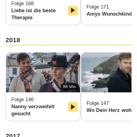
Folge 168
Folge 171
Liebe ist die beste
Amys Wunschkind
Therapie
2018
Bild: SRF/ZDF/Jon Ailes
Bi
88 Min
Folge 146
Folge 147
Nanny verzweifelt
Wo Dein Herz wohnt
gesucht
2017