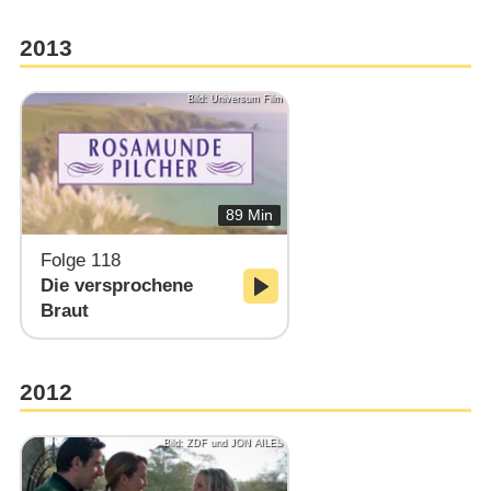
2013
Bild: Universum Film
89 Min
Folge 118
Die versprochene
Braut
2012
Bild: ZDF und JON AILES