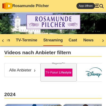
Rosamunde Pilcher
App öffnen
soden
TV-Termine
Streaming
Cast
News
Sh
Videos nach Anbieter filtern
MagentaTV
Alle Anbieter
2024
Bild: Romance TV
Bild: SRF/Z