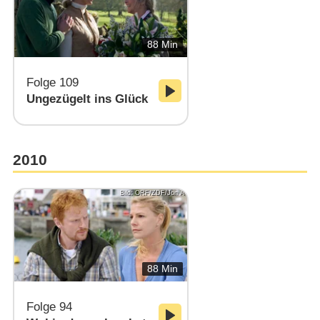
88 Min
Folge 109
Ungezügelt ins Glück
2010
Bild: ORF/ZDF/Jon A
88 Min
Folge 94