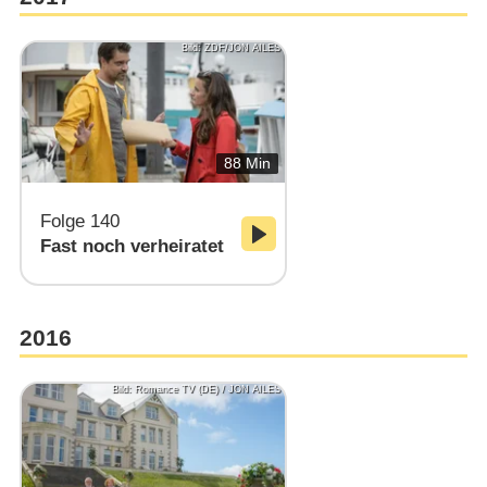
Bild: ZDF/JON AILES
88 Min
Folge 140
Fast noch verheiratet
2016
Bild: Romance TV (DE) / JON AILES