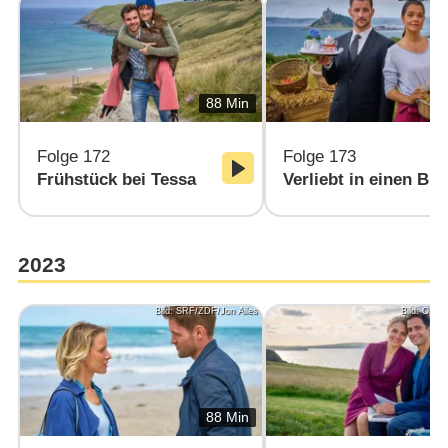
88 Min
Folge 172
Folge 173
Frühstück bei Tessa
Verliebt in einen But
2023
Bild: SRF/ZDF/Jon Ailes
Bild: ORF/
88 Min