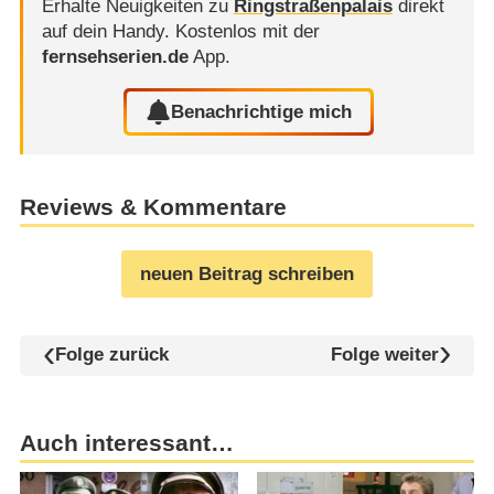
Erhalte Neuigkeiten zu
Ringstraßenpalais
direkt
auf dein Handy.
Kostenlos mit der
fernsehserien.de
App.
Benachrichtige mich
Reviews & Kommentare
neuen Beitrag schreiben
Folge zurück
Folge weiter
Auch interessant…