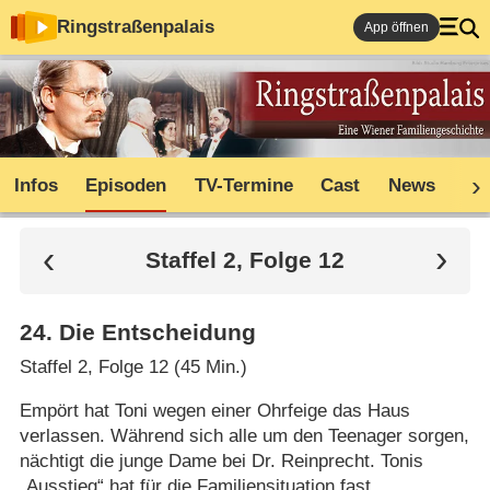
Ringstraßenpalais
App öffnen
Infos
Episoden
TV-Termine
Cast
News
Sh
Staffel 2, Folge 12
24
.
Die Entscheidung
Staffel 2, Folge 12 (45 Min.)
Empört hat Toni wegen einer Ohrfeige das Haus
verlassen. Während sich alle um den Teenager sorgen,
nächtigt die junge Dame bei Dr. Reinprecht. Tonis
„Ausstieg“ hat für die Familiensituation fast