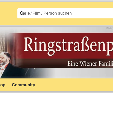
n A–Z
Filme A–Z
hop
Community