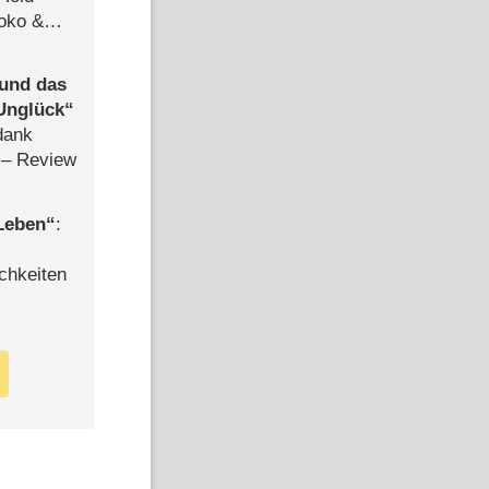
Joko &
Urlaub
 und das
Unglück
dank
– Review
 Leben
:
chkeiten