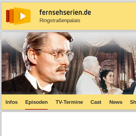
Ringstraßenpalais
News
Entdecken
Streaming
TV-Starts
Serie
Infos
Episoden
TV-Termine
Cast
News
S