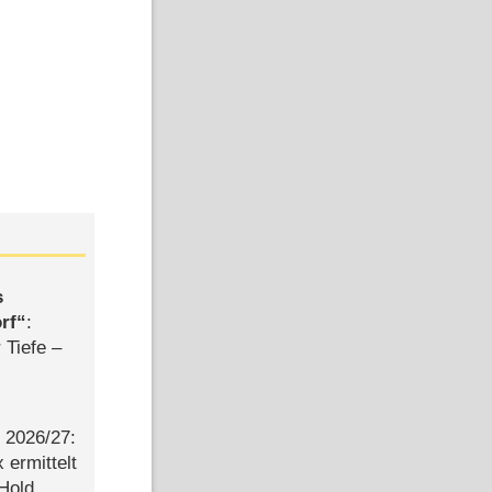
s
rf
:
 Tiefe –
2026/​27:
ermittelt
 Hold