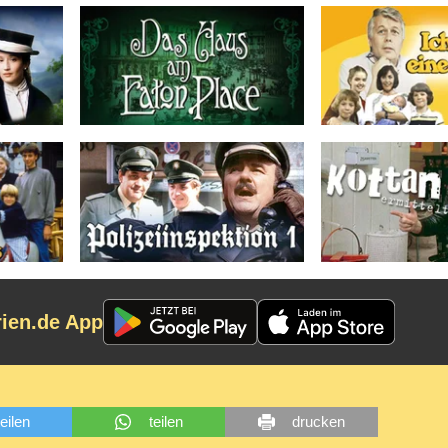
rien.de App
teilen
teilen
drucken