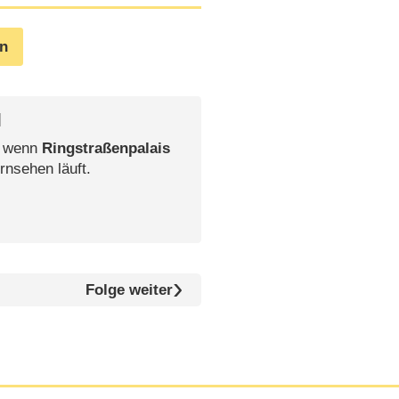
en
l
, wenn
Ringstraßenpalais
rnsehen läuft.
Folge weiter