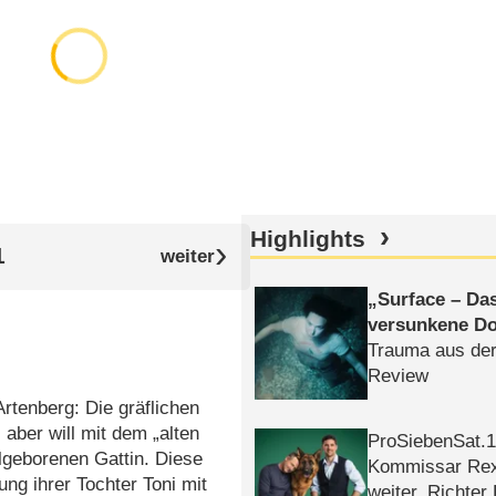
Highlights
1
Surface – Da
versunkene Do
Trauma aus der
Review
Artenberg: Die gräflichen
 aber will mit dem „alten
ProSiebenSat.1 
geborenen Gattin. Diese
Kommissar Rex 
ung ihrer Tochter Toni mit
weiter, Richter