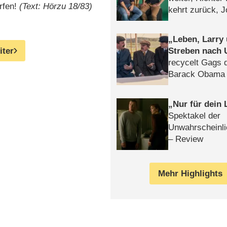
ürfen!
(Text: Hörzu 18/83)
kehrt zurück, 
Klaas machen 
Leben, Larry
iter
Streben nach 
recycelt Gags 
Barack Obama 
Nur für dein
Spektakel der
Unwahrscheinli
– Review
Mehr Highlights