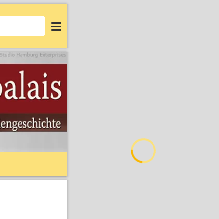
Login