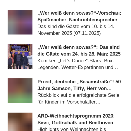
„Wer weiß denn sowas?“-Vorschau:
Spaßmacher, Nachrichtensprecher
und Sportexperten
Das sind die Gäste vom 10. bis 14.
November 2025 (
07.11.2025
)
„Wer weiß denn sowas?“: Das sind
die Gäste vom 24. bis 28. März 2025
Komiker, „Let’s Dance“-Stars, Box-
Legenden, Wetter-Expertinnen und
Schauspieler (
22.03.2025
)
Prosit, deutsche „Sesamstraße“! 50
Jahre Samson, Tiffy, Herr von
Bödefeld und Co.
Rückblick auf die erfolgreichste Serie
für Kinder im Vorschulalter
(
08.01.2023
)
ARD-Weihnachtsprogramm 2020:
Sissi, Gottschalk und Beethoven
Highlights von Weihnachten bis