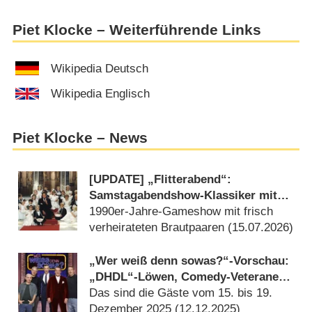
Piet Klocke – Weiterführende Links
Wikipedia Deutsch
Wikipedia Englisch
Piet Klocke – News
[UPDATE] „Flitterabend“:
Samstagabendshow-Klassiker mit
Michael Schanze wird wiederholt
1990er-Jahre-Gameshow mit frisch
verheirateten Brautpaaren (
15.07.2026
)
„Wer weiß denn sowas?“-Vorschau:
„DHDL“-Löwen, Comedy-Veteranen
und musikalische Prinzen
Das sind die Gäste vom 15. bis 19.
Dezember 2025 (
12.12.2025
)