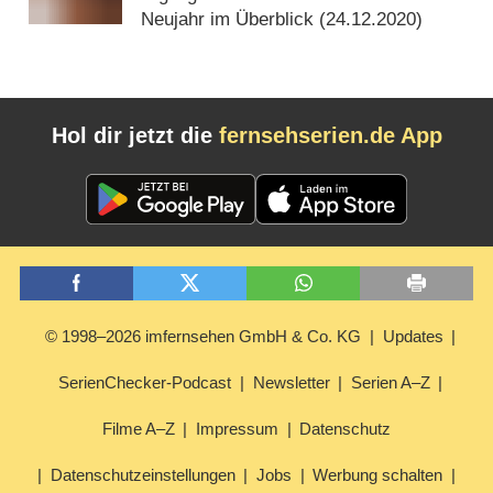
Neujahr im Überblick (
24.12.2020
)
Hol dir jetzt die
fernsehserien.de App
© 1998–2026 imfernsehen GmbH & Co. KG
Updates
SerienChecker-Podcast
Newsletter
Serien A–Z
Filme A–Z
Impressum
Datenschutz
Datenschutzeinstellungen
Jobs
Werbung schalten