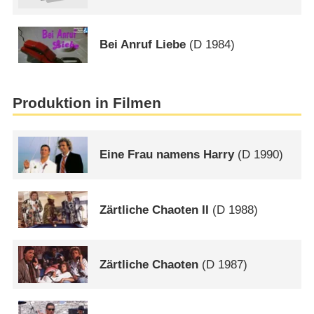
Bei Anruf Liebe
(
D
1984)
Produktion in Filmen
Eine Frau namens Harry
(
D
1990)
Zärtliche Chaoten II
(
D
1988)
Zärtliche Chaoten
(
D
1987)