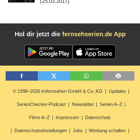
(
25.03.2017
)
Hol dir jetzt die
fernsehserien.de App
© 1998–2026 imfernsehen GmbH & Co. KG
Updates
SerienChecker-Podcast
Newsletter
Serien A–Z
Filme A–Z
Impressum
Datenschutz
Datenschutzeinstellungen
Jobs
Werbung schalten