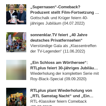
(
27.07.2022
)
„Supernasen“-Comeback?
Produzent stellt Film-Fortsetzung in
Aussicht
Gottschalk und Krüger feiern 40-
jähriges Jubiläum (
04.07.2022
)
sonnenklar.TV feiert „40 Jahre
deutsches Privatfernsehen“
Vierstündige Gala als „Klassentreffen
der TV-Legenden“ (
11.06.2022
)
„Ein Schloss am Wörthersee“:
RTLplus feiert 30-jähriges Jubiläum
im Oktober
Wiederholung der kompletten Serie mit
Roy-Black-Special (
09.09.2020
)
RTLplus plant Wiederholung von
„RTL Samstag Nacht“ und „Ein
Schloss am Wörthersee“
RTL-Klassiker feiern Comeback