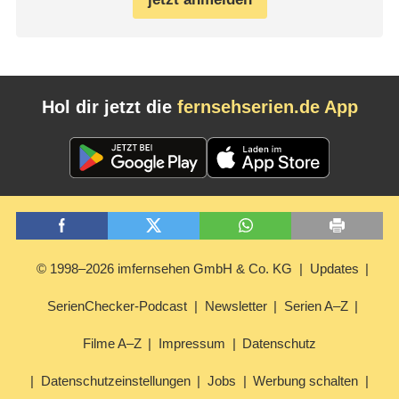
Hol dir jetzt die
fernsehserien.de App
© 1998–2026 imfernsehen GmbH & Co. KG
Updates
SerienChecker-Podcast
Newsletter
Serien A–Z
Filme A–Z
Impressum
Datenschutz
Datenschutzeinstellungen
Jobs
Werbung schalten