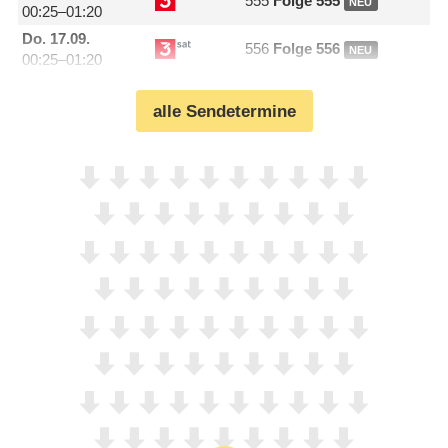
555
Folge 555
NEU
00:25–01:20
Do.
17.09.
556
Folge 556
NEU
00:25–01:20
alle Sendetermine