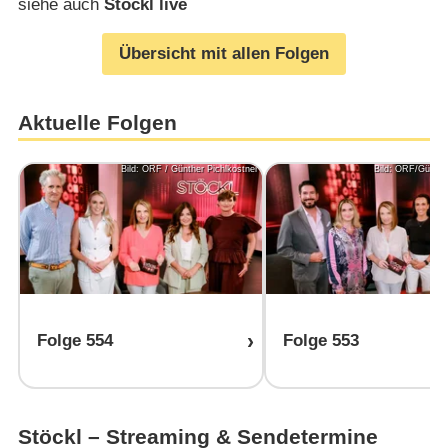
siehe auch
Stöckl live
Übersicht mit allen Folgen
Aktuelle Folgen
Bild: ORF / Günther Pichlkostner
Bild: ORF/Günther
Folge 554
Folge 553
Stöckl – Streaming & Sendetermine