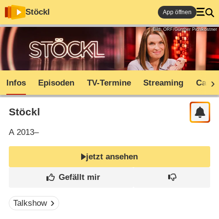
Stöckl
App öffnen
Bild: ORF/Günther Pichlkostner
Infos
Episoden
TV-Termine
Streaming
Cast
Stöckl
A
2013–
jetzt ansehen
Talkshow