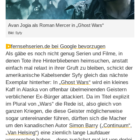
Avan Jogia als Roman Mercer in „Ghost Wars“
Bild: Syfy
fernsehserien.de bei Google bevorzugen
Als gäbe es noch nicht genug Serien und Filme, in
denen Tote ihre Hinterbliebenen heimsuchen, anstatt
einfach mal relaxt in ihrer Gruft zu bleiben, schickt der
amerikanische Kabelsender Syfy gleich das nächste
Exemplar hinterher: In
„Ghost Wars“
wird ein kleines
Kaff in Alaska von offenbar übelmeinenden Geistern
verblichener Ex-Bürger attackiert. Da im Titel explizit
im Plural von „Wars“ die Rede ist, also gleich von
ganzen Kriegen, die diese Geister möglicherweise
sogar untereinander führen, dürften sich die Macher
um den kanadischen Autor
Simon Barry
(
„Continuum“
,
„Van Helsing“
) eine ziemlich lange Laufdauer
versprochen haben – denn zunächst mal ist von derlei