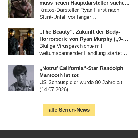
muss neuen Hauptdarsteller suchen,
alles neu drehen
Kratos-Darsteller Ryan Hurst nach
Stunt-Unfall vor langer
Rekonvaleszenz (17.07.2026)
„The Beauty“: Zukunft der Body-
Horrorserie von Ryan Murphy („9-1-
1: Nashville“) in der Schwebe
Blutige Virusgeschichte mit
weltumspannender Handlung startete
Anfang 2026 (14.07.2026)
„Notruf California“-Star Randolph
Mantooth ist tot
US-Schauspieler wurde 80 Jahre alt
(14.07.2026)
alle Serien-News