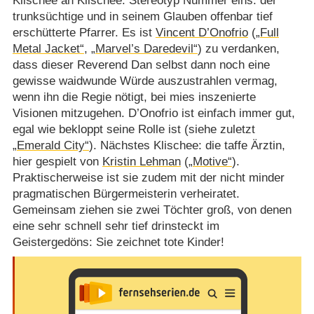
Klischee an Klischee. Stereotyp Nummer eins: der
trunksüchtige und in seinem Glauben offenbar tief
erschütterte Pfarrer. Es ist
Vincent D’Onofrio
(
„Full
Metal Jacket“
,
„Marvel’s Daredevil“
) zu verdanken,
dass dieser Reverend Dan selbst dann noch eine
gewisse waidwunde Würde auszustrahlen vermag,
wenn ihn die Regie nötigt, bei mies inszenierte
Visionen mitzugehen. D’Onofrio ist einfach immer gut,
egal wie bekloppt seine Rolle ist (siehe zuletzt
„Emerald City“
). Nächstes Klischee: die taffe Ärztin,
hier gespielt von
Kristin Lehman
(
„Motive“
).
Praktischerweise ist sie zudem mit der nicht minder
pragmatischen Bürgermeisterin verheiratet.
Gemeinsam ziehen sie zwei Töchter groß, von denen
eine sehr schnell sehr tief drinsteckt im
Geistergedöns: Sie zeichnet tote Kinder!