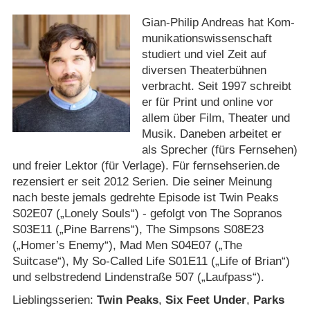
Gian-Philip Andreas hat Kom­
mu­ni­ka­tions­wis­sen­schaft
studiert und viel Zeit auf
diversen Theaterbühnen
verbracht. Seit 1997 schreibt
er für Print und online vor
allem über Film, Theater und
Musik. Daneben arbeitet er
als Sprecher (fürs Fernsehen)
und freier Lektor (für Verlage). Für fernsehserien.de
rezensiert er seit 2012 Serien. Die seiner Meinung
nach beste jemals gedrehte Episode ist Twin Peaks
S02E07 („Lonely Souls“) ­- gefolgt von The Sopranos
S03E11 („Pine Barrens“), The Simpsons S08E23
(„Homer’s Enemy“), Mad Men S04E07 („The
Suitcase“), My So-Called Life S01E11 („Life of Brian“)
und selbstredend Lindenstraße 507 („Laufpass“).
Lieblingsserien:
Twin Peaks
,
Six Feet Under
,
Parks