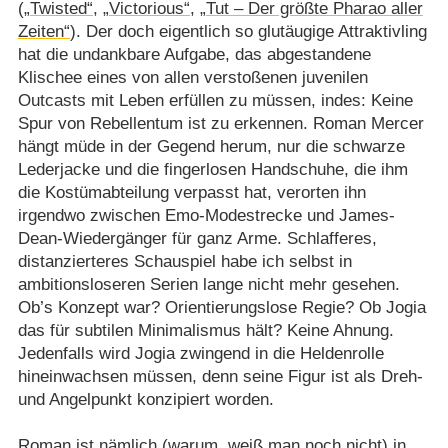
(
„Twisted“
,
„Victorious“
,
„Tut – Der größte Pharao aller
Zeiten“
). Der doch eigentlich so glutäugige Attraktivling
hat die undankbare Aufgabe, das abgestandene
Klischee eines von allen verstoßenen juvenilen
Outcasts mit Leben erfüllen zu müssen, indes: Keine
Spur von Rebellentum ist zu erkennen. Roman Mercer
hängt müde in der Gegend herum, nur die schwarze
Lederjacke und die fingerlosen Handschuhe, die ihm
die Kostümabteilung verpasst hat, verorten ihn
irgendwo zwischen Emo-Modestrecke und James-
Dean-Wiedergänger für ganz Arme. Schlafferes,
distanzierteres Schauspiel habe ich selbst in
ambitionsloseren Serien lange nicht mehr gesehen.
Ob’s Konzept war? Orientierungslose Regie? Ob Jogia
das für subtilen Minimalismus hält? Keine Ahnung.
Jedenfalls wird Jogia zwingend in die Heldenrolle
hineinwachsen müssen, denn seine Figur ist als Dreh-
und Angelpunkt konzipiert worden.
Roman ist nämlich (warum, weiß man noch nicht) in