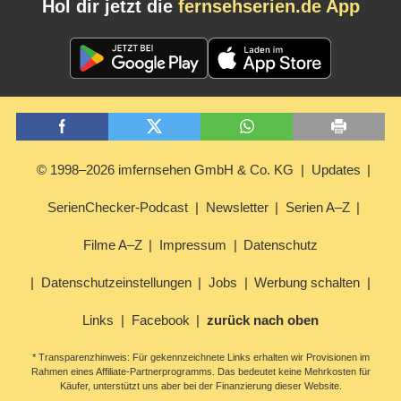
Hol dir jetzt die
fernsehserien.de App
© 1998–2026 imfernsehen GmbH & Co. KG
Updates
SerienChecker-Podcast
Newsletter
Serien A–Z
Filme A–Z
Impressum
Datenschutz
Datenschutzeinstellungen
Jobs
Werbung schalten
Links
Facebook
zurück nach oben
* Transparenzhinweis: Für gekennzeichnete Links erhalten wir Provisionen im
Rahmen eines Affiliate-Partnerprogramms. Das bedeutet keine Mehrkosten für
Käufer, unterstützt uns aber bei der Finanzierung dieser Website.