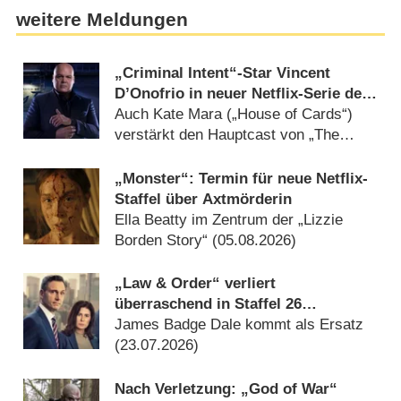
weitere Meldungen
„Criminal Intent“-Star Vincent
D’Onofrio in neuer Netflix-Serie der
„Billions“-Macher
Auch Kate Mara („House of Cards“)
verstärkt den Hauptcast von „The
Roman“ (16.07.2026)
„Monster“: Termin für neue Netflix-
Staffel über Axtmörderin
Ella Beatty im Zentrum der „Lizzie
Borden Story“ (05.08.2026)
„Law & Order“ verliert
überraschend in Staffel 26
Castmitglied
James Badge Dale kommt als Ersatz
(23.07.2026)
Nach Verletzung: „God of War“