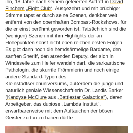
ihn, 18 Jahre nach seinem gefeierten Auftritt in
David
Finchers
„Fight Club“
. Ausgezehrt und mit brüchiger
Stimme tapst er durch seine Szenen, denkbar weit
entfernt von den opernhaften Bombast-Rockshows, für
die er einst berühmt geworden ist. Tatsächlich sind die
(wenigen) Szenen mit ihm Highlights der an
Höhepunkten sonst nicht eben reichen ersten Folgen.
Es gibt dann noch die hemdsärmelige Bardame, den
sanften Sheriff, den ätzenden Deputy, der sich in
Windeseile zum Helfer wandeln darf, die sarkastische
Pathologin, die skurrile Frömmlerin und noch einige
andere Standard-Typen des
Kleinstadtserienuniversums, außerdem die junge und
natürlich geniale Wissenschaftlerin Dr. Landis Barker
(
Kandyse McClure
aus
„Battlestar Galactica“
), deren
Arbeitgeber, das dubiose „Lambda Institut“,
erwartbarerweise mit dem Auftauchen der bösen
Geister zu tun zu haben dürfte.