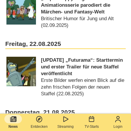
Animationsserie parodiert die
Märchen- und Fantasy-Welt
Britischer Humor für Jung und Alt
(02.09.2025)
Freitag, 22.08.2025
[UPDATE] „Futurama“: Starttermin
und erster Trailer für neue Staffel
veröffentlicht
Erste Bilder werfen einen Blick auf die
zehn frischen Folgen der neuen
Staffel (22.08.2025)
Donnerstag, 21.08.2025
News
Entdecken
Streaming
TV-Starts
Login
„Defenders of the Earth“: 80er-