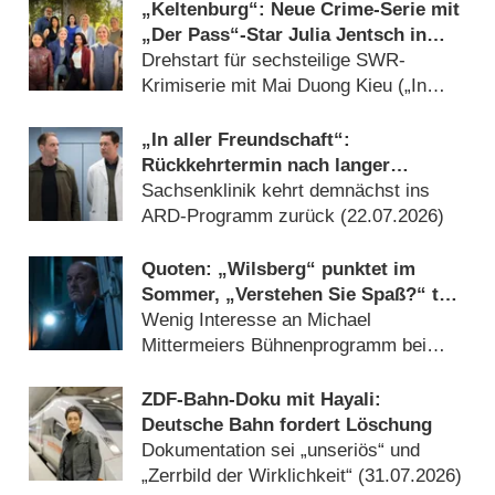
„Keltenburg“: Neue Crime-Serie mit
„Der Pass“-Star Julia Jentsch in
Arbeit
Drehstart für sechsteilige SWR-
Krimiserie mit Mai Duong Kieu („In
aller Freundschaft“) (05.08.2026)
„In aller Freundschaft“:
Rückkehrtermin nach langer
Sommerpause
Sachsenklinik kehrt demnächst ins
ARD-Programm zurück (22.07.2026)
Quoten: „Wilsberg“ punktet im
Sommer, „Verstehen Sie Spaß?“ tut
sich schwer
Wenig Interesse an Michael
Mittermeiers Bühnenprogramm bei
RTL (02.08.2026)
ZDF-Bahn-Doku mit Hayali:
Deutsche Bahn fordert Löschung
Dokumentation sei „unseriös“ und
„Zerrbild der Wirklichkeit“ (31.07.2026)