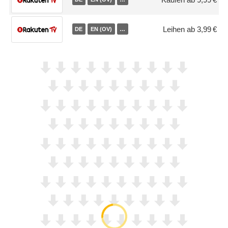
Leihen ab 3,99 €
DE
EN (OV)
…