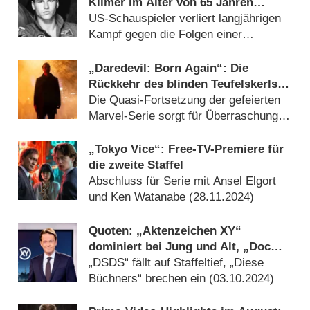
Kilmer im Alter von 65 Jahren
gestorben
US-Schauspieler verliert langjährigen
Kampf gegen die Folgen einer
Krebserkrankung (
02.04.2025
)
„Daredevil: Born Again“: Die
Rückkehr des blinden Teufelskerls –
Review
Die Quasi-Fortsetzung der gefeierten
Marvel-Serie sorgt für Überraschungen
– und gewinnt (
05.03.2025
)
„Tokyo Vice“: Free-TV-Premiere für
die zweite Staffel
Abschluss für Serie mit Ansel Elgort
und Ken Watanabe (
28.11.2024
)
Quoten: „Aktenzeichen XY“
dominiert bei Jung und Alt, „Doc
Caro“ mit gutem Comeback
„DSDS“ fällt auf Staffeltief, „Diese
Büchners“ brechen ein (
03.10.2024
)