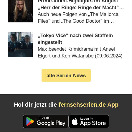
Prime-Video-Highlights im August:
„Herr der Ringe: Ringe der Macht“,
„Perfekt verpasst“ und „Arrow“
Auch neue Folgen von „The Mallorca
Files“ und „The Good Doctor“ im
Angebot (
26.07.2024
)
„Tokyo Vice“ nach zwei Staffeln
eingestellt
Max beendet Krimidrama mit Ansel
Elgort und Ken Watanabe (
09.06.2024
)
alle Serien-News
Hol dir jetzt die
fernsehserien.de App