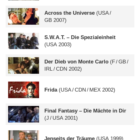
Across the Universe
(
USA
/
GB
2007)
S.W.A.T. – Die Spezialeinheit
(
USA
2003)
Der Dieb von Monte Carlo
(
F
/
GB
/
IRL
/
CDN
2002)
Frida
(
USA
/
CDN
/
MEX
2002)
Final Fantasy – Die Mächte in Dir
(
J
/
USA
2001)
Jenseits der Träume
(
USA
1999)