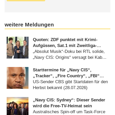
weitere Meldungen
Quoten: ZDF punktet mit Krimi-
Aufgüssen, Sat.1 mit Zweitliga-
Auftakt
„Absolut Musik“-Doku bei RTL solide,
„Navy CIS: Origins“ versagt bei Kabel
Eins (08.08.2026)
Starttermine für „Navy CIS“,
„Tracker“, „Fire Country“, „FBI“
und mehr bestätigt
US-Sender CBS gibt Startdaten für den
Herbst bekannt (28.07.2026)
„Navy CIS: Sydney“: Dieser Sender
wird die Free-TV-Heimat sein
Australisches Spin-off um Task-Force