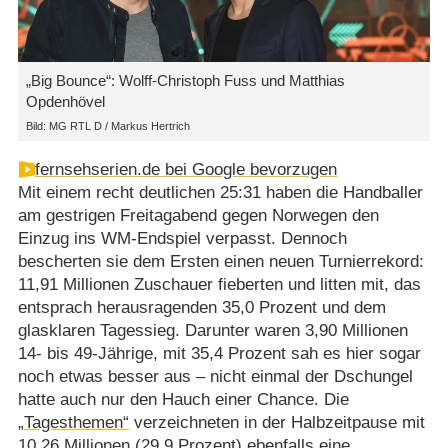
„Big Bounce“: Wolff-Christoph Fuss und Matthias
Opdenhövel
Bild: MG RTL D / Markus Hertrich
fernsehserien.de bei Google bevorzugen
Mit einem recht deutlichen 25:31 haben die Handballer
am gestrigen Freitagabend gegen Norwegen den
Einzug ins WM-Endspiel verpasst. Dennoch
bescherten sie dem Ersten einen neuen Turnierrekord:
11,91 Millionen Zuschauer fieberten und litten mit, das
entsprach herausragenden 35,0 Prozent und dem
glasklaren Tagessieg. Darunter waren 3,90 Millionen
14- bis 49-Jährige, mit 35,4 Prozent sah es hier sogar
noch etwas besser aus – nicht einmal der Dschungel
hatte auch nur den Hauch einer Chance. Die
„Tagesthemen“
verzeichneten in der Halbzeitpause mit
10,26 Millionen (29,9 Prozent) ebenfalls eine