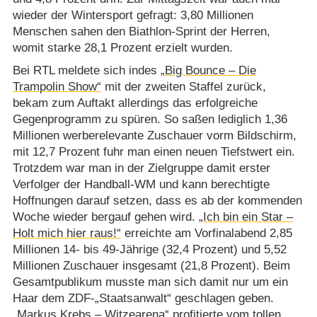
wieder der Wintersport gefragt: 3,80 Millionen
Menschen sahen den Biathlon-Sprint der Herren,
womit starke 28,1 Prozent erzielt wurden.
Bei RTL meldete sich indes
„Big Bounce – Die
Trampolin Show“
mit der zweiten Staffel zurück,
bekam zum Auftakt allerdings das erfolgreiche
Gegenprogramm zu spüren. So saßen lediglich 1,36
Millionen werberelevante Zuschauer vorm Bildschirm,
mit 12,7 Prozent fuhr man einen neuen Tiefstwert ein.
Trotzdem war man in der Zielgruppe damit erster
Verfolger der Handball-WM und kann berechtigte
Hoffnungen darauf setzen, dass es ab der kommenden
Woche wieder bergauf gehen wird.
„Ich bin ein Star –
Holt mich hier raus!“
erreichte am Vorfinalabend 2,85
Millionen 14- bis 49-Jährige (32,4 Prozent) und 5,52
Millionen Zuschauer insgesamt (21,8 Prozent). Beim
Gesamtpublikum musste man sich damit nur um ein
Haar dem ZDF-„Staatsanwalt“ geschlagen geben.
„Markus Krebs – Witzearena“
profitierte vom tollen