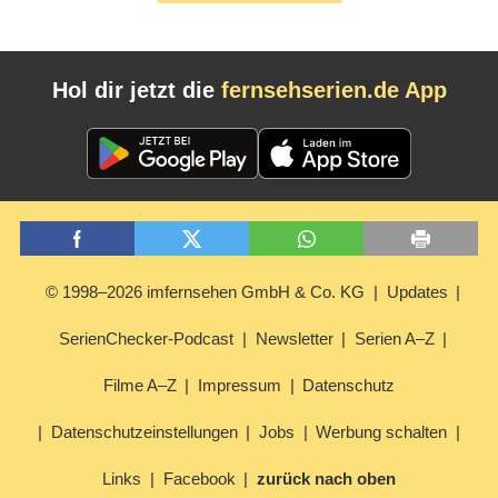
Hol dir jetzt die
fernsehserien.de App
© 1998–2026 imfernsehen GmbH & Co. KG
Updates
SerienChecker-Podcast
Newsletter
Serien A–Z
Filme A–Z
Impressum
Datenschutz
Datenschutzeinstellungen
Jobs
Werbung schalten
Links
Facebook
zurück nach oben