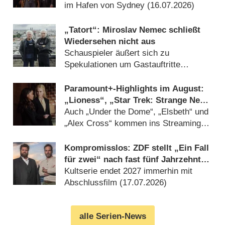
im Hafen von Sydney (16.07.2026)
„Tatort“: Miroslav Nemec schließt
Wiedersehen nicht aus
Schauspieler äußert sich zu
Spekulationen um Gastauftritte
(14.07.2026)
Paramount+-Highlights im August:
„Lioness“, „Star Trek: Strange New
Worlds“, „Blue Bloods“ und „Navy
Auch „Under the Dome“, „Elsbeth“ und
CIS“
„Alex Cross“ kommen ins Streaming-
Angebot (13.07.2026)
Kompromisslos: ZDF stellt „Ein Fall
für zwei“ nach fast fünf Jahrzehnten
ein
Kultserie endet 2027 immerhin mit
Abschlussfilm (17.07.2026)
alle Serien-News