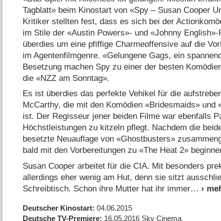
Tagblatt» beim Kinostart von «Spy – Susan Cooper U
Kritiker stellten fest, dass es sich bei der Actionkom
im Stile der «Austin Powers»- und «Johnny English»-
überdies um eine pfiffige Charmeoffensive auf die Vo
im Agentenfilmgenre. «Gelungene Gags, ein spannende
Besetzung machen Spy zu einer der besten Komödien d
die «NZZ am Sonntag».
Es ist überdies das perfekte Vehikel für die aufstreb
McCarthy, die mit den Komödien «Bridesmaids» und
ist. Der Regisseur jener beiden Filme war ebenfalls 
Höchstleistungen zu kitzeln pflegt. Nachdem die beide
besetzte Neuauflage von «Ghostbusters» zusammeng
bald mit den Vorbereitungen zu «The Heat 2» beginn
Susan Cooper arbeitet für die CIA. Mit besonders pre
allerdings eher wenig am Hut, denn sie sitzt ausschlie
Schreibtisch. Schon ihre Mutter hat ihr immer
Deutscher Kinostart
04.06.2015
Deutsche TV-Premiere
16.05.2016
Sky Cinema