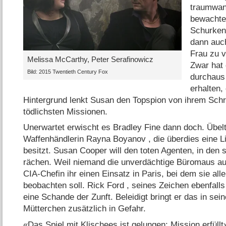
traumwand
bewachte
Schurken
dann auch
Frau zu 
Melissa McCarthy, Peter Serafinowicz
Zwar hat 
Bild: 2015 Twentieth Century Fox
durchaus 
erhalten,
Hintergrund lenkt Susan den Topspion von ihrem Schr
tödlichsten Missionen.
Unerwartet erwischt es Bradley Fine dann doch. Übeltä
Waffenhändlerin Rayna Boyanov , die überdies eine Li
besitzt. Susan Cooper will den toten Agenten, in den s
rächen. Weil niemand die unverdächtige Büromaus auf
CIA-Chefin ihr einen Einsatz in Paris, bei dem sie all
beobachten soll. Rick Ford , seines Zeichen ebenfalls
eine Schande der Zunft. Beleidigt bringt er das in sei
Mütterchen zusätzlich in Gefahr.
«Das Spiel mit Klischees ist gelungen: Mission erfül