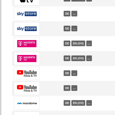
DE
…
DE
…
DE
EN (OV)
…
DE
EN (OV)
…
DE
…
DE
…
DE
EN (OV)
…