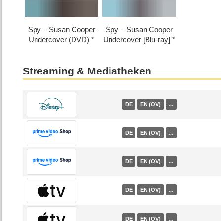
Spy – Susan Cooper
Spy – Susan Cooper
Undercover (DVD)
Undercover [Blu-ray]
Streaming & Mediatheken
DE
EN (OV)
…
DE
EN (OV)
…
DE
EN (OV)
…
DE
EN (OV)
…
DE
EN (OV)
…