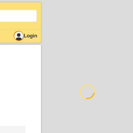
Login