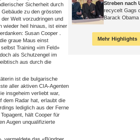
Streben nach 
lerischer Sicherheit durch
recycelt Gags 
 Gebäude zu den grössten
Barack Obama 
 der Welt vorzudringen und
 wieder heil hinaus, ist einer
verdanken: Susan Cooper .
Mehr Highlights
die graue Maus einst
selbst Training «im Feld»
 doch als Schutzengel im
eibtisch aus durch die
terin ist die bulgarische
ste aller aktiven CIA-Agenten
ie insgeheim verliebt war,
 dem Radar hat, erlaubt die
erdings lediglich aus der Ferne
 Topagent, hält Cooper für
nen Augen unqualifizierte
lt», vermeldete das «Bündner