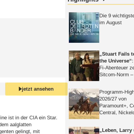
Die 9 wichtigst
im August
Stuart Fails 
the Universe
Fi-Abenteuer ze
Sitcom-Norm –
jetzt ansehen
Programm-High
2026/​27 von
Paramount+, 
Central, Nicke
ine ist in der CIA ein Star.
WELT
dem aalglatten
Leben, Larry
nten gelingt, mit