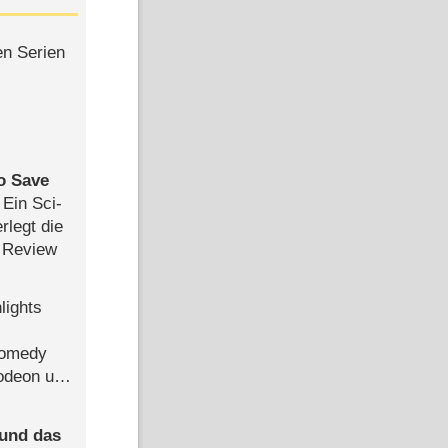
en Serien
to Save
: Ein Sci-
rlegt die
 Review
lights
Comedy
lodeon und
 und das