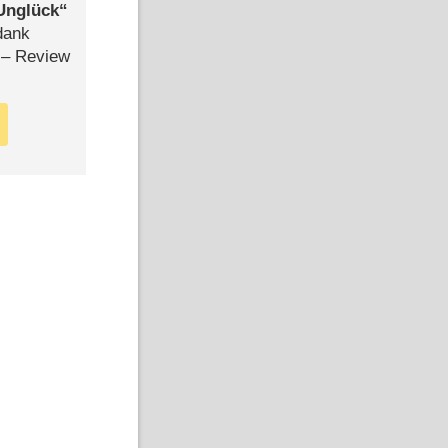
Unglück
dank
– Review