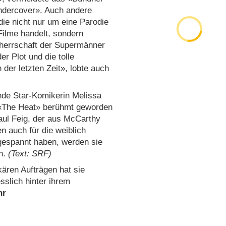
ndercover». Auch andere
ödie nicht nur um eine Parodie
Filme handelt, sondern
rherrschaft der Supermänner
r Plot und die tolle
er letzten Zeit», lobte auch
ende Star-Komikerin Melissa
 «The Heat» berühmt geworden
Paul Feig, der aus McCarthy
n auch für die weiblich
espannt haben, werden sie
en.
(Text: SRF)
kären Aufträgen hat sie
sslich hinter ihrem