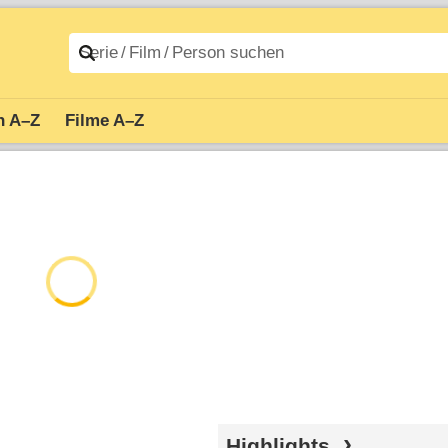
n A–Z
Filme A–Z
Highlights