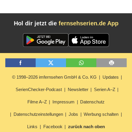
Hol dir jetzt die
fernsehserien.de App
© 1998–2026 imfernsehen GmbH & Co. KG
Updates
SerienChecker-Podcast
Newsletter
Serien A–Z
Filme A–Z
Impressum
Datenschutz
Datenschutzeinstellungen
Jobs
Werbung schalten
Links
Facebook
zurück nach oben