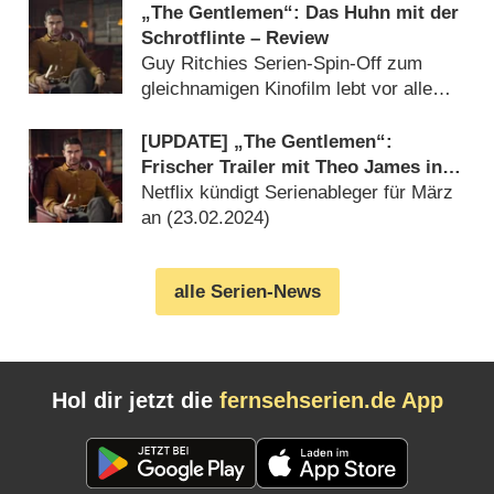
„The Gentlemen“: Das Huhn mit der
Schrotflinte – Review
Guy Ritchies Serien-Spin-Off zum
gleichnamigen Kinofilm lebt vor allem
von der tollen Besetzung (
07.03.2024
)
[UPDATE] „The Gentlemen“:
Frischer Trailer mit Theo James in
Guy Ritchies Gangsterkomödie
Netflix kündigt Serienableger für März
an (
23.02.2024
)
alle Serien-News
Hol dir jetzt die
fernsehserien.de App