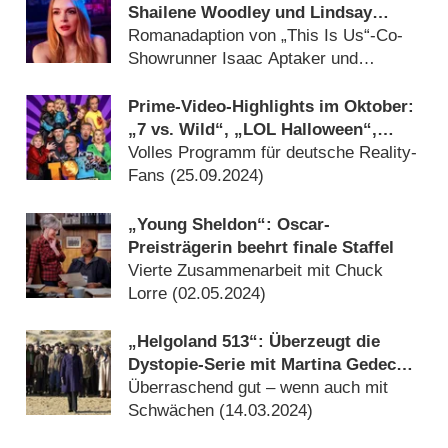
Shailene Woodley und Lindsay
Lohan für Hulu in Arbeit
Romanadaption von „This Is Us“-Co-
Showrunner Isaac Aptaker und
Elizabeth Berger (
14.08.2025
)
Prime-Video-Highlights im Oktober:
„7 vs. Wild“, „LOL Halloween“,
„Licht aus“, „Citadel: Diana“
Volles Programm für deutsche Reality-
Fans (
25.09.2024
)
„Young Sheldon“: Oscar-
Preisträgerin beehrt finale Staffel
Vierte Zusammenarbeit mit Chuck
Lorre (
02.05.2024
)
„Helgoland 513“: Überzeugt die
Dystopie-Serie mit Martina Gedeck?
– Review
Überraschend gut – wenn auch mit
Schwächen (
14.03.2024
)